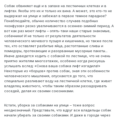
Собак обвиняют ещё и в запахе на лестничных клетках и в
лифтах. Якобы это их и только их вина. А может, это кто-то не
выдержал на улице и забежал в первое темное парадное?
Понаблюдайте, обычно количество случаев подобных
«конфузов» резко увеличиваются в осеннее-зимний период. А
вот как раз моют лифты – опять-таки наши старые знакомые,
собачники! И не только от результатов деятельности
человеческого мочевого пузыря и кишечника, но также после
тех, кто оставляет разбитые яйца, растоптанные сливы и
помидоры, протекающие и разорванные мусорные пакеты...
Иначе доведется ходить с собакой по лестнице, что не очень
приятно жителям многоэтажек, особенно когда рискуешь
услышать вслед: «Снова ваша собака лифт изгадила!»
Некоторые из «борцов» против собак, зная эти особенности
человеческого мышления, опускаются до того, что
специально разливают воду на лестничной клетке, где живет
владелец животного, чтобы таким образом раззадоривать
соседей, делая их своими союзниками.
Кстати, уборка за собаками на улице – тоже вопрос
неоднозначный. Представьте, что вдруг все владельцы собак
начали убирать за своими собаками. И даже в городе через