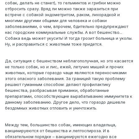
собак, делать не станет), то гельминтов и грибки можно
отбросить сразу. Вряд ли можно также заразиться при
встрече с собакой эндометритом, раком, лихорадкой и
многими другими общими для человека и собаки
заболеваниями, о чем, впрочем, бдительно предупреждают
нас городские коммунальные службы. А вот бешенство...
Собака ведь может укусить! И тогда грозит больница и уколы.
Ну, и расправиться с животным тоже придется.
Да, ситуация с бешенством неблагополучная, но это касается
не только собак, но и лис, ежей, летучих мышей и прочих
животных, которые гораздо чаще являются переносчиками
этого опасного заболевания. За границей такую проблему
решают гуманным способом: делают профилактику
бешенства, разбрасывая приманки, обработанные
препаратами, способствующие вырабатыванию иммунитета к
данному заболеванию. Другое дело, что гораздо дешевле
бездомных животных отловить и уничтожить.
Между тем, большинство собак, имеющих владельца,
вакцинируеются от бешенства и лептоспироза. И в
обязательном порядке – вакцинируются ежегодно все