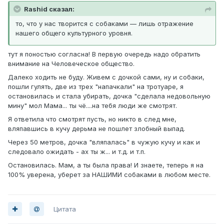
Rashid сказал:
то, что у нас творится с собаками — лишь отражение
нашего общего культурного уровня.
тут я поностью согласна! В первую очередь надо обратить
внимание на Человеческое общество.
Далеко ходить не буду. Живем с дочкой сами, ну и собаки,
пошли гулять, две из трех "напачкали" на тротуаре, я
остановилась и стала убирать, дочка "сделала недовольную
мину" мол Мама... ты чё....на тебя люди же смотрят.
Я ответила что смотрят пусть, но никто в след мне,
вляпавшись в кучу дерьма не пошлет злобный выпад.
Через 50 метров, дочка "вляпалась" в чужую кучу и как и
следовало ожидать - ах ты ж... и т.д. и т.п.
Остановилась. Мам, а ты была права! И знаете, теперь я на
100% уверена, уберет за НАШИМИ собаками в любом месте.
Цитата