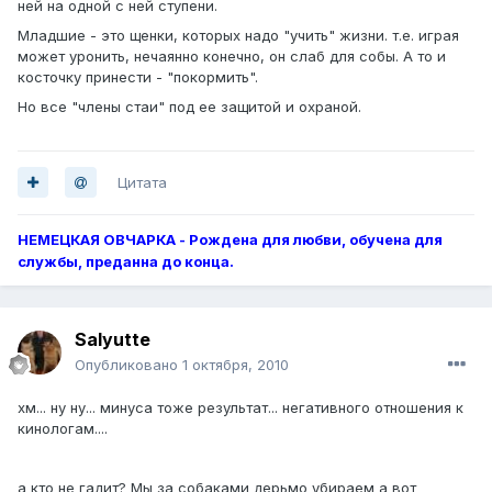
ней на одной с ней ступени.
Младшие - это щенки, которых надо "учить" жизни. т.е. играя
может уронить, нечаянно конечно, он слаб для собы. А то и
косточку принести - "покормить".
Но все "члены стаи" под ее защитой и охраной.
Цитата
НЕМЕЦКАЯ ОВЧАРКА - Рождена для любви, обучена для
службы, преданна до конца.
Salyutte
Опубликовано
1 октября, 2010
хм... ну ну... минуса тоже результат... негативного отношения к
кинологам....
а кто не гадит? Мы за собаками дерьмо убираем а вот