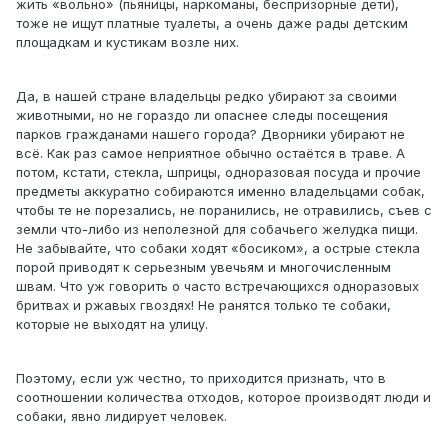
жить «вольно» (пьяницы, наркоманы, беспризорные дети),
тоже не ищут платные туалеты, а очень даже рады детским
площадкам и кустикам возле них.
Да, в нашей стране владельцы редко убирают за своими
животными, но не гораздо ли опаснее следы посещения
парков гражданами нашего города? Дворники убирают не
всё. Как раз самое неприятное обычно остаётся в траве. А
потом, кстати, стекла, шприцы, одноразовая посуда и прочие
предметы аккуратно собираются именно владельцами собак,
чтобы те не порезались, не поранились, не отравились, съев с
земли что-либо из неполезной для собачьего желудка пищи.
Не забывайте, что собаки ходят «босиком», а острые стекла
порой приводят к серьезным увечьям и многочисленным
швам. Что уж говорить о часто встречающихся одноразовых
бритвах и ржавых гвоздях! Не ранятся только те собаки,
которые не выходят на улицу.
Поэтому, если уж честно, то приходится признать, что в
соотношении количества отходов, которое производят люди и
собаки, явно лидирует человек.