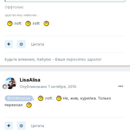
Оффтопик:
царство ему небесное...
:rofl:
:rofl:
Цитата
Будьте впевненi, бабулю - Ваше поросятко здохло!
LisaAlisa
Опубликовано
1 октября, 2010
,
:rofl:
Не, жив, курилка. Только
@GSMmaster
переехал
Цитата