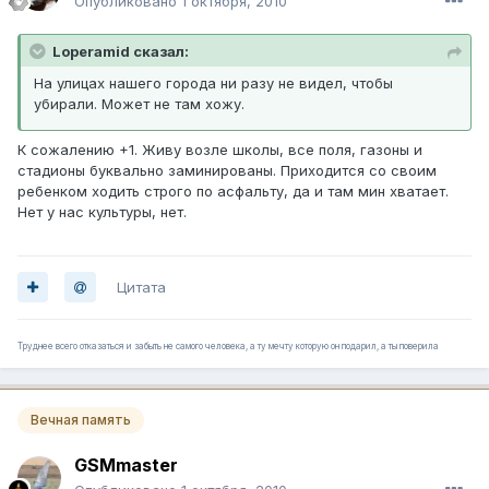
Опубликовано
1 октября, 2010
Loperamid сказал:
На улицах нашего города ни разу не видел, чтобы
убирали. Может не там хожу.
К сожалению +1. Живу возле школы, все поля, газоны и
стадионы буквально заминированы. Приходится со своим
ребенком ходить строго по асфальту, да и там мин хватает.
Нет у нас культуры, нет.
Цитата
Труднее всего отказаться и забыть не самого человека, а ту мечту которую он подарил, а ты поверила
Вечная память
GSMmaster