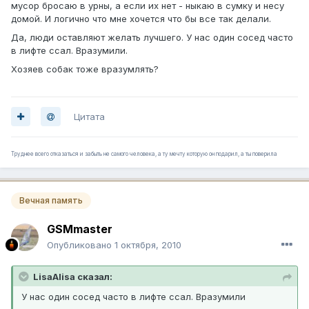
мусор бросаю в урны, а если их нет - ныкаю в сумку и несу
домой. И логично что мне хочется что бы все так делали.
Да, люди оставляют желать лучшего. У нас один сосед часто
в лифте ссал. Вразумили.
Хозяев собак тоже вразумлять?
Цитата
Труднее всего отказаться и забыть не самого человека, а ту мечту которую он подарил, а ты поверила
Вечная память
GSMmaster
Опубликовано
1 октября, 2010
LisaAlisa сказал:
У нас один сосед часто в лифте ссал. Вразумили