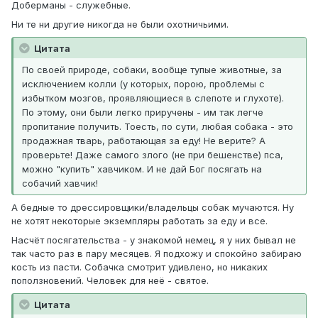
Доберманы - служебные.
Ни те ни другие никогда не были охотничьими.
Цитата
По своей природе, собаки, вообще тупые животные, за
исключением колли (у которых, порою, проблемы с
избытком мозгов, проявляющиеся в слепоте и глухоте).
По этому, они были легко приручены - им так легче
пропитание получить. Тоесть, по сути, любая собака - это
продажная тварь, работающая за еду! Не верите? А
проверьте! Даже самого злого (не при бешенстве) пса,
можно "купить" хавчиком. И не дай Бог посягать на
собачий хавчик!
А бедные то дрессировщики/владельцы собак мучаются. Ну
не хотят некоторые экземпляры работать за еду и все.
Насчёт посягательства - у знакомой немец, я у них бывал не
так часто раз в пару месяцев. Я подхожу и спокойно забираю
кость из пасти. Собачка смотрит удивлено, но никаких
поползновений. Человек для неё - святое.
Цитата