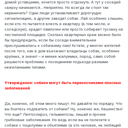
домой уставшими, хочется просто отдохнуть. А тут у соседей
сверху начинается... Неприятно. Но всегда ли стоит так
нервничать? Одни люди устанавливают дорогущую
сигнализацию, а другие заводят собак. Лай особенно слышен,
если кто-то пытается влезть в квартиру (в том числе, и
соседскую), крадет лампочки или просто собирает тусовку на
лестничной площадке. Сколько квартирных краж можно было
бы предупредить, если бы соседи внимательнее
прислушивались к собачьему лаю! Кстати, у многих жителей
после того, как в дом въезжают владельцы собак, особенно
крупных, а значит – и менее жалуемых, пород, само собой
решаются проблемы с посещением подъезда разными
нежеланными типами.
Утверждение: собаки могут быть переносчиками опасных
заболеваний
Да, конечно, об этом много пишут. Но давайте по порядку. Что
вы боитесь подхватить от собаки? Ну, конечно же, бешенство!
Что еще? Лептоспироз, гельминтозы, лишай и прочие
грибковые заболевания. Но ведь если вы не полезете к
собаке с поцелуями и объятиями (а это человек, не любящий