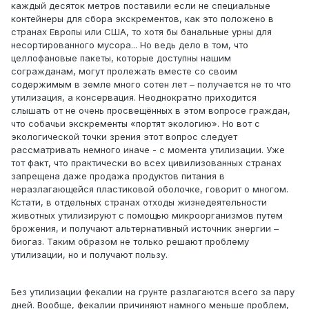
каждый десяток метров поставили если не специальные
контейнеры для сбора экскрементов, как это положено в
странах Европы или США, то хотя бы банальные урны для
несортированного мусора... Но ведь дело в том, что
целлофановые пакеты, которые доступны нашим
согражданам, могут пролежать вместе со своим
содержимым в земле много сотен лет – получается не то что
утилизация, а консервация. Неоднократно приходится
слышать от не очень просвещённых в этом вопросе граждан,
что собачьи экскременты «портят экологию». Но вот с
экологической точки зрения этот вопрос следует
рассматривать немного иначе - с момента утилизации. Уже
тот факт, что практически во всех цивилизованных странах
запрещена даже продажа продуктов питания в
неразлагающейся пластиковой оболочке, говорит о многом.
Кстати, в отдельных странах отходы жизнедеятельности
животных утилизируют с помощью микроорганизмов путем
брожения, и получают альтернативный источник энергии –
биогаз. Таким образом не только решают проблему
утилизации, но и получают пользу.
Без утилизации фекалии на грунте разлагаются всего за пару
дней. Вообще, фекалии причиняют намного меньше проблем,