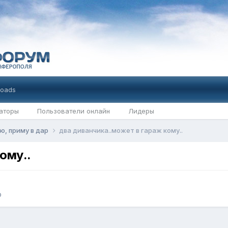
oads
аторы
Пользователи онлайн
Лидеры
ю, приму в дар
два диванчика..может в гараж кому..
ому..
р