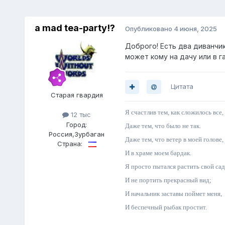
a mad tea-party!?
Опубликовано
4 июня, 2025
Доброго! Есть два диванчи
может кому на дачу или в г
Цитата
Старая гвардия
Я счастлив тем, как сложилось все,
12 тыс
Город:
Даже тем, что было не так.
Россия,Зурбаган
Даже тем, что ветер в моей голове,
Страна:
И в храме моем бардак.
Я просто пытался растить свой сад
И не портить прекрасный вид;
И начальник заставы поймет меня,
И беспечный рыбак простит.