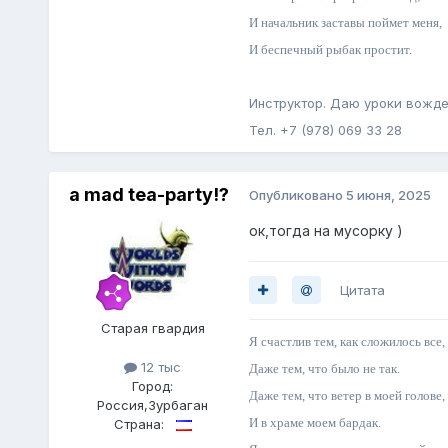
И начальник заставы поймет меня,
И беспечный рыбак простит.
Инструктор. Даю уроки вожде
Тел. +7 (978) 069 33 28
a mad tea-party!?
Опубликовано
5 июня, 2025
ок,тогда на мусорку )
Цитата
Старая гвардия
Я счастлив тем, как сложилось все,
12 тыс
Даже тем, что было не так.
Город:
Даже тем, что ветер в моей голове,
Россия,Зурбаган
И в храме моем бардак.
Страна: