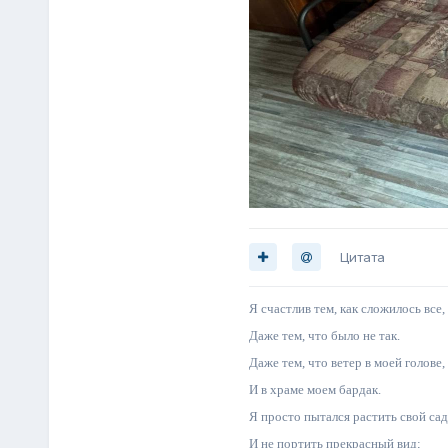
Цитата
Я счастлив тем, как сложилось все,
Даже тем, что было не так.
Даже тем, что ветер в моей голове,
И в храме моем бардак.
Я просто пытался растить свой сад
И не портить прекрасный вид;