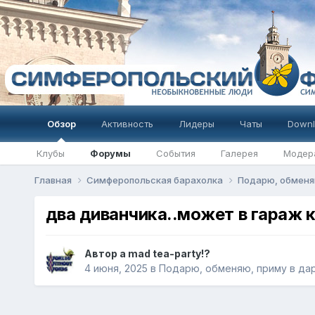
Обзор
Активность
Лидеры
Чаты
Downl
Клубы
Форумы
События
Галерея
Модер
Главная
Симферопольская барахолка
Подарю, обменя
два диванчика..может в гараж к
Автор
a mad tea-party!?
4 июня, 2025
в
Подарю, обменяю, приму в да