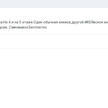
ка.На 4 и на 5 этаже.Один обычная книжка,другой ИКЕЯвскоя 
араж. Самовывоз.Бесплатно.