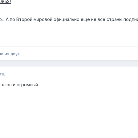
10853/
ло... А по Второй мировой официально еще не все страны подп
о из двух.
010
 плюс и огромный.