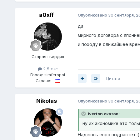
a0xff
Опубликовано
30 сентября, 2
да
мирного договора с японией
и походу в ближайшее врем
Старая гвардия
2,5 тыс
Город:
simferopol
Цитата
Страна:
Nikolas
Опубликовано
30 сентября, 2
Iverton сказал:
ну их экономике это толь
Надеюсь евро подрастёт :)