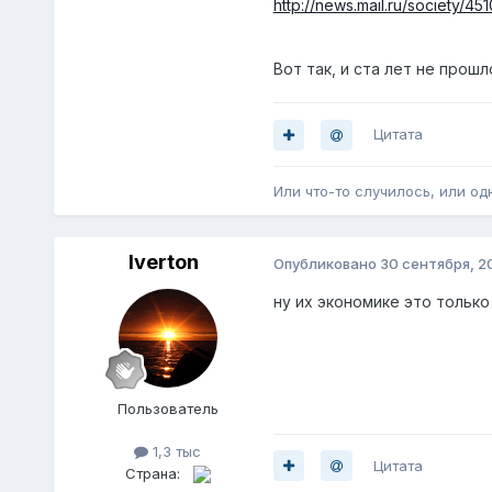
http://news.mail.ru/society/45
Вот так, и ста лет не прош
Цитата
Или что-то случилось, или одн
Iverton
Опубликовано
30 сентября, 2
ну их экономике это только
Пoльзователь
1,3 тыс
Цитата
Страна: