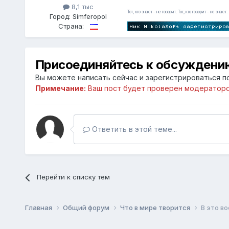
8,1 тыс
Тот, кто знает - не говорит. Тот, кто говорит - не знает.
Город:
Simferopol
Страна:
Присоединяйтесь к обсуждени
Вы можете написать сейчас и зарегистрироваться по
Примечание:
Ваш пост будет проверен модераторо
Ответить в этой теме...
Перейти к списку тем
Главная
Общий форум
Что в мире творится
В это в