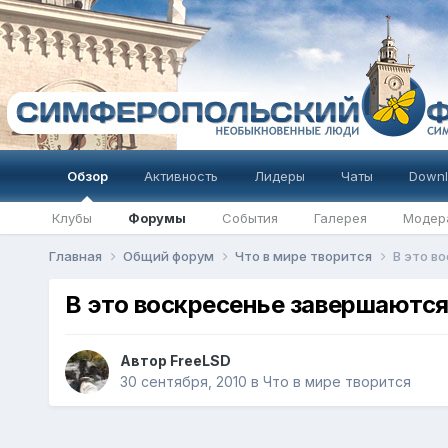
Обзор
Активность
Лидеры
Чаты
Downl
Клубы
Форумы
События
Галерея
Модер
Главная
Общий форум
Что в мире творится
В это в
В это воскресенье завершаютс
Автор
FreeLSD
30 сентября, 2010
в
Что в мире творится