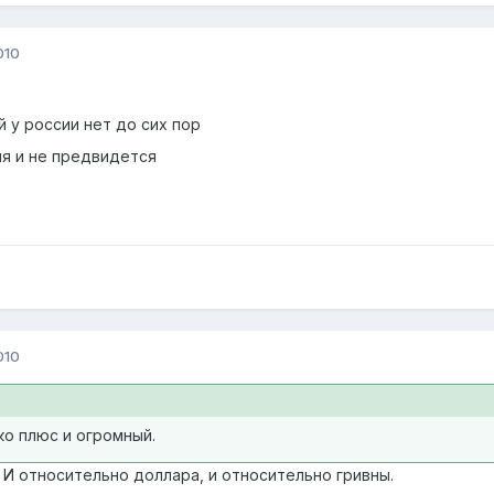
010
 у россии нет до сих пор
я и не предвидется
010
ко плюс и огромный.
 И относительно доллара, и относительно гривны.