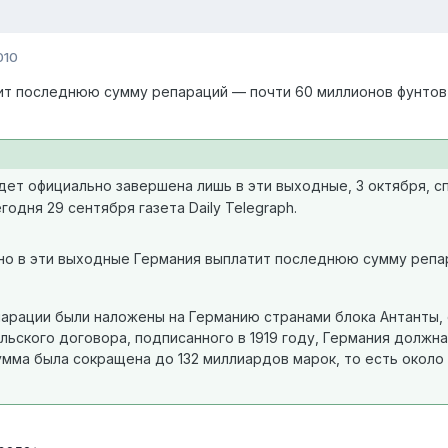
010
ит последнюю сумму репараций — почти 60 миллионов фунтов
дет официально завершена лишь в эти выходные, 3 октября, с
одня 29 сентября газета Daily Telegraph.
но в эти выходные Германия выплатит последнюю сумму репар
парации были наложены на Германию странами блока Антанты,
льского договора, подписанного в 1919 году, Германия должн
умма была сокращена до 132 миллиардов марок, то есть около 