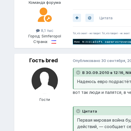
Команда форума
Цитата
8,1 тыс
Тот, кто знает - не говорит. Тот, кто говорит - не знает.
Город:
Simferopol
Страна:
Гость bred
Опубликовано
30 сентября, 2
В 30.09.2010 в 12:16, Ni
Надеюсь евро подрастё
вот так люди и палятся, в ч
Гости
Цитата
Первая мировая война бу
действий, — сообщает сег