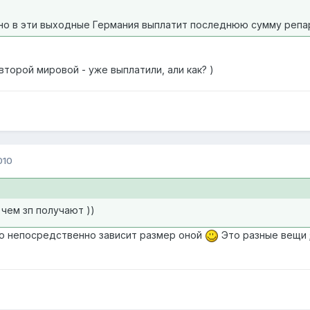
но в эти выходные Германия выплатит последнюю сумму репа
второй мировой - уже выплатили, али как? )
010
 чем зп получают ))
его непосредственно зависит размер оной
Это разные вещи ;