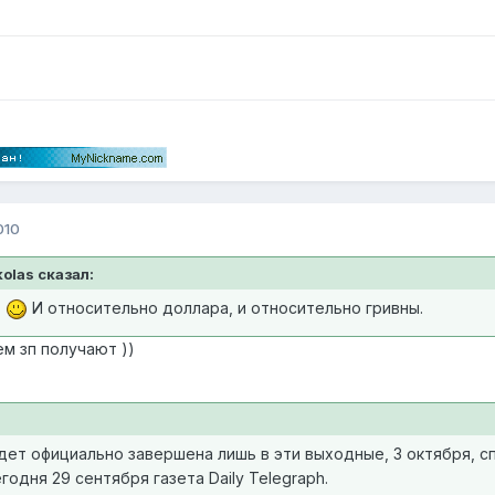
010
kolas сказал:
т
И относительно доллара, и относительно гривны.
ем зп получают ))
дет официально завершена лишь в эти выходные, 3 октября, с
одня 29 сентября газета Daily Telegraph.