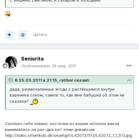
С вишней, сметаной, и сахаром и холодные!
Цитата
Seniorita
Опубликовано
26 мая, 2011
В 25.05.2011 в 21:15, ratibor сказал:
дада, размочаленные ягоды с растёкшимся внутри
вареника соком, самое то, как мне бабушка об этом не
сказала?
Сколько себя помню, косточки из вишни испокон веков
вынимались на раз-два вот этим девайсом
http://static.smartkids.dk/smartgirl/L42072/513/L42072_1_1_513.jpg