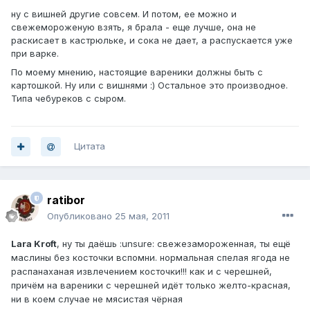
ну с вишней другие совсем. И потом, ее можно и
свежемороженую взять, я брала - еще лучше, она не
раскисает в кастрюльке, и сока не дает, а распускается уже
при варке.
По моему мнению, настоящие вареники должны быть с
картошкой. Ну или с вишнями :) Остальное это производное.
Типа чебуреков с сыром.
Цитата
ratibor
Опубликовано
25 мая, 2011
Lara Kroft
, ну ты даёшь :unsure: свежезамороженная, ты ещё
маслины без косточки вспомни. нормальная спелая ягода не
распанаханая извлечением косточки!!! как и с черешней,
причём на вареники с черешней идёт только желто-красная,
ни в коем случае не мясистая чёрная