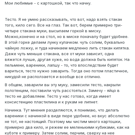
Мои любимые - с картошкой, так что начну.
Тесто. Я не умею рассказывать, что вот, надо взять стакан
того, кило сего. Все на глаз. Так вот, берем примерно три-
четыре стакана муки, высыпаем горкой в миску.
Можно,конечно и на стол, но в миске поначалу будет удобнее.
В этой горке делаем лунку кулачком. чуть солим, буквально
чайную ложку, и туда начинаем медленно лить стакан кипятка.
Даже чуть меньше стакана, все от муки зависит, одна
вяжется лучше, другая хуже, но вода должна быть кипяток. На
пельмени, вареники, лапшу - то, что впоследствии будет
вариться, тесто нужно заварить. Тогда оно потом пластичное,
никудой не расползается и вообще все отлично.
В общем, заварили вы эту муку, замесили тесто, накрыли
полотенцем, поставили чуть расстояться. Замечу - яйцо в
тесто не добавляем. Тесто у нас готово, когда имеет
консистенцию пластилина и к рукам не липнет.
Начинка. Тут мнения разделяются, я понимаю, что делать
вареники с начинкой в виде пюре удобнее, но вкус абсолютно
не тот, не настоящий. Поэтому мы чистим много картошки,
примерно два кило, и режем ее меленькими кубиками, как на
кубэте к примеру. Затем солим, перчим, сверху на нее