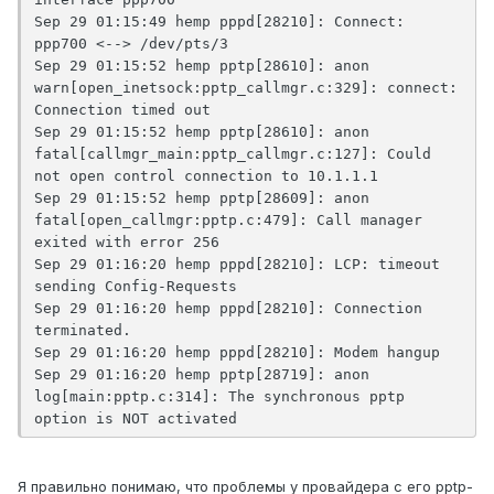
Sep 29 01:15:49 hemp pppd[28210]: Connect: 
ppp700 <--> /dev/pts/3

Sep 29 01:15:52 hemp pptp[28610]: anon 
warn[open_inetsock:pptp_callmgr.c:329]: connect: 
Connection timed out

Sep 29 01:15:52 hemp pptp[28610]: anon 
fatal[callmgr_main:pptp_callmgr.c:127]: Could 
not open control connection to 10.1.1.1

Sep 29 01:15:52 hemp pptp[28609]: anon 
fatal[open_callmgr:pptp.c:479]: Call manager 
exited with error 256

Sep 29 01:16:20 hemp pppd[28210]: LCP: timeout 
sending Config-Requests

Sep 29 01:16:20 hemp pppd[28210]: Connection 
terminated.

Sep 29 01:16:20 hemp pppd[28210]: Modem hangup

Sep 29 01:16:20 hemp pptp[28719]: anon 
log[main:pptp.c:314]: The synchronous pptp 
option is NOT activated
Я правильно понимаю, что проблемы у провайдера с его pptp-