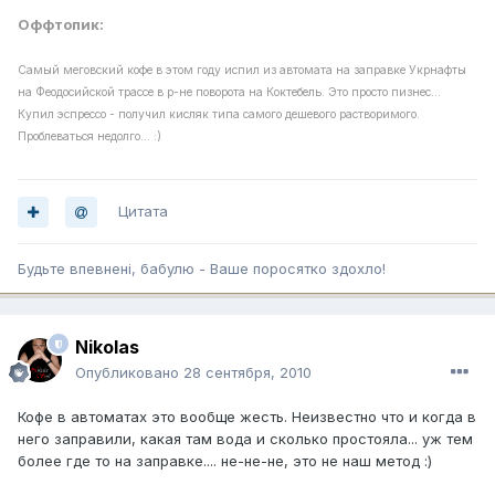
Оффтопик:
Самый меговский кофе в этом году испил из автомата на заправке Укрнафты
на Феодосийской трассе в р-не поворота на Коктебель. Это просто пизнес...
Купил эспрессо - получил кисляк типа самого дешевого растворимого.
Проблеваться недолго... :)
Цитата
Будьте впевненi, бабулю - Ваше поросятко здохло!
Nikolas
Опубликовано
28 сентября, 2010
Кофе в автоматах это вообще жесть. Неизвестно что и когда в
него заправили, какая там вода и сколько простояла... уж тем
более где то на заправке.... не-не-не, это не наш метод :)