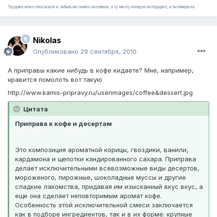
Труднее всего отказаться и забыть не самого человека, а ту мечту которую он подарил, а ты поверила
Nikolas
Опубликовано
29 сентября, 2010
А приправы какие нибудь в кофе кидаете? Мне, например,
нравится помолоть вот такую
http://www.kamis-pripravy.ru/userimages/coffee&dessert.jpg
Цитата
Приправа к кофе и десертам
Это композиция ароматной корицы, гвоздики, ванили,
кардамона и щепотки кандированного сахара. Приправа
делает исключительными всевозможные виды десертов,
мороженого, пирожные, шоколадные муссы и другие
сладкие лакомства, придавая им изысканный вкус вкус, а
еще она сделает неповторимым аромат кофе.
Особенность этой исключительной смеси заключается
как в подборе ингредиентов, так и в их форме: крупные