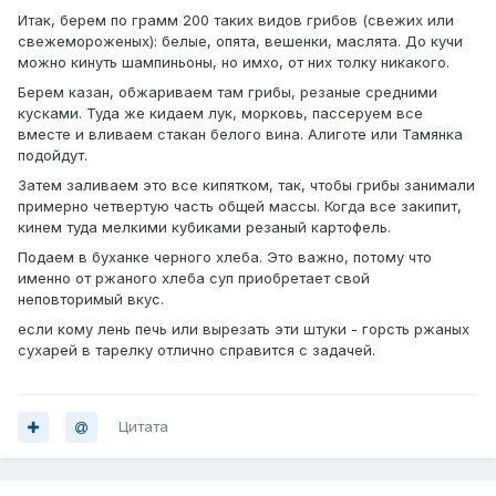
Итак, берем по грамм 200 таких видов грибов (свежих или
свежемороженых): белые, опята, вешенки, маслята. До кучи
можно кинуть шампиньоны, но имхо, от них толку никакого.
Берем казан, обжариваем там грибы, резаные средними
кусками. Туда же кидаем лук, морковь, пассеруем все
вместе и вливаем стакан белого вина. Алиготе или Тамянка
подойдут.
Затем заливаем это все кипятком, так, чтобы грибы занимали
примерно четвертую часть общей массы. Когда все закипит,
кинем туда мелкими кубиками резаный картофель.
Подаем в буханке черного хлеба. Это важно, потому что
именно от ржаного хлеба суп приобретает свой
неповторимый вкус.
если кому лень печь или вырезать эти штуки - горсть ржаных
сухарей в тарелку отлично справится с задачей.
Цитата