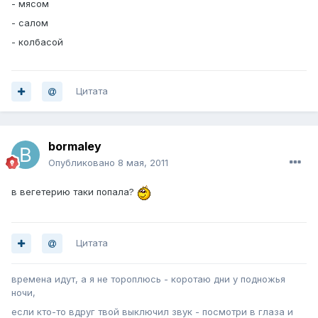
- мясом
- салом
- колбасой
Цитата
bormaley
Опубликовано
8 мая, 2011
в вегетерию таки попала?
Цитата
времена идут, а я не тороплюсь - коротаю дни у подножья
ночи,
если кто-то вдруг твой выключил звук - посмотри в глаза и