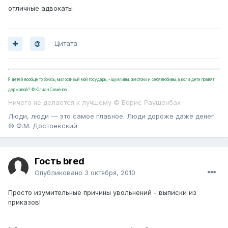
отличные адвокаты
Цитата
Я детей вообще то боюсь, милостивый мой государь, - шумливы, жестоки и себялюбивы, а коли дети правят
державой? ©Юлиан Семёнов
Ничего не делается к лучшему © Борис Раушенбах
Люди, люди — это самое главное. Люди дороже даже денег.
© Ф.М. Достоевский
Гость bred
Опубликовано
3 октября, 2010
Просто изумительные причины увольнений - выписки из
приказов!