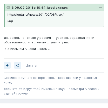
В 09.02.2011 в 10:44, bred сказал:
http://lenta.ru/news/2011/02/08/krax/
мдя...
да, боюсь не только у россиян - уровень образования (и
образованности) ё... мммм ... упал и у нас.
ю а вилькам в наши школы ...
Цитата
времена идут, а я не тороплюсь - коротаю дни у подножья
ночи,
если кто-то вдруг твой выключил звук - посмотри в глаза и
сделай громче!