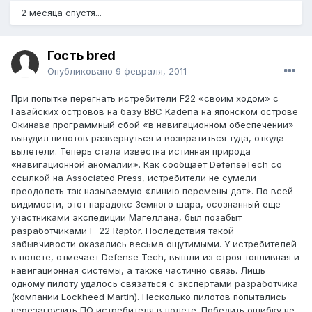
2 месяца спустя...
Гость bred
Опубликовано
9 февраля, 2011
При попытке перегнать истребители F22 «своим ходом» с
Гавайских островов на базу ВВС Kadena на японском острове
Окинава программный сбой «в навигационном обеспечении»
вынудил пилотов развернуться и возвратиться туда, откуда
вылетели. Теперь стала известна истинная природа
«навигационной аномалии». Как сообщает DefenseTech со
ссылкой на Associated Press, истребители не сумели
преодолеть так называемую «линию перемены дат». По всей
видимости, этот парадокс Земного шара, осознанный еще
участниками экспедиции Магеллана, был позабыт
разработчиками F-22 Raptor. Последствия такой
забывчивости оказались весьма ощутимыми. У истребителей
в полете, отмечает Defense Tech, вышли из строя топливная и
навигационная системы, а также частично связь. Лишь
одному пилоту удалось связаться с экспертами разработчика
(компании Lockheed Martin). Несколько пилотов попытались
перезагрузить ПО истребителя в полете. Победить ошибку не