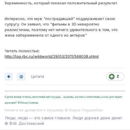
беременность, который показал положительный результат.
Интересно, что муж "пострадавшей" поддерживает свою
супругу. Он заявил, что "фильмы в 3D невероятно
реалистичны, поэтому нет ничего удивительного в том, что
жена забеременела от одного из актеров"
Читать полностью:
http://top.rbc.ru/wildworld/29/03/2011/568038.shtml
Цитата
2
Я детей вообще то боюсь, милостивый мой государь, - шумливы, жестоки и себялюбивы, а коли дети правят
державой? ©Юлиан Семёнов
Ничего не делается к лучшему © Борис Раушенбах
Люди, люди — это самое главное. Люди дороже даже денег.
© Ф.М. Достоевский