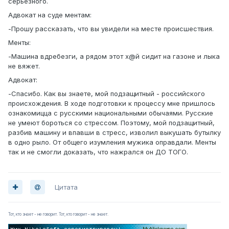
серьёзного.
Адвокат на суде ментам:
-Прошу рассказать, что вы увидели на месте происшествия.
Менты:
-Машина вдребезги, а рядом этот х@й сидит на газоне и лыка
не вяжет.
Адвокат:
-Спасибо. Как вы знаете, мой подзащитный - российского
происхождения. В ходе подготовки к процессу мне пришлось
ознакомицца с русскими национальными обычаями. Русские
не умеют бороться со стрессом. Поэтому, мой подзащитный,
разбив машину и впавши в стресс, изволил выкушать бутылку
в одно рыло. От общего изумления мужика оправдали. Менты
так и не смогли доказать, что нажрался он ДО ТОГО.
Цитата
Тот, кто знает - не говорит. Тот, кто говорит - не знает.