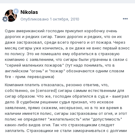
Nikolas
Опубликовано
1 октября, 2010
Один американский господин прикупил коробочку очень
дорогих и редких сигар. Таких дорогих и редких, что он их
даже застраховал, среди всего прочего и от пожара. Через
месяц сигары уже кончились, а он даже не внес первый взнос
по полису. Это не помешало ему обратиться в страховую
компанию с заявлением, что сигары были утрачены в связи с
"серией маленьких пожаров" (тут надо понимать, что в
английском "огонь" и "пожар" обозначаются одним словом
fire - прим. переводчика)
Компания платить отказалась, резонно ответив, что,
собственно, он [censored] сигары самым естественным для
сигар образом. Что же, господин обратился в суд и - выиграл
дело. В судебном решении судья признал, что исковое
заявление, прямо скажем, несерьезно, но в то же время в
наличии имеется полис, сигары застрахованы от огня, и этот
полис не определяет "желательность" или "допустимость"
каких-либо видов огня. Так что страховщикам следует
заплатить. Страховщики не стали заморачиваться с долгими