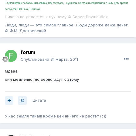
Я детей вообще то боюсь, милостивый мой государь, - шумливы, жестоки и себялюбивы, а коли дети правят
державой? ©Юлиан Семёнов
Ничего не делается к лучшему © Борис Раушенбах
Люди, люди — это самое главное. Люди дороже даже денег.
© Ф.М. Достоевский
forum
Опубликовано
31 марта, 2011
мдааа..
они медленно, но верно идут к
этому
Цитата
У нас земля такая! Кроме цен ничего не растёт (с))