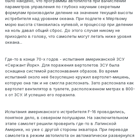
было найдено, что программы автопилота при вычислении
параметров управления по глубоко научным секретным
формулам производили деление на значение текущей высоты
истребителя над уровнем океана. При подлете к Мёртвому
морю высота становилась нулевой, и процессор при делении
на ноль давал общий сброс. До этого случая никому не
приходило в голову, что самолеты могут летать ниже уровня
океана...
Где-то в конце 70-х годов - испытания американской ЗСУ
«Сержант Йорк». Для поражения вертолетов ЗСУ была
оснащена системой распознавания образов. Во время
испытаний около неё безуспешно кружил вертолет-мишень,
которую она так и не смогла распознать. Зато распознала как
вертолет вентилятор в туалете, расположенном метрах в 800-
х от ЗСУ. И успешно его поразила.
Испытания американского истребителя F-16 проводились,
понятное дело, в северном полушарии. На заключительном
этапе самолет решили проверить где-то в Латинской
Америке, но уже с другой стороны экватора. При переводе
самолета в режим автопилота он автоматически развернулся