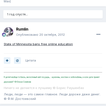
Мах)
1 год спустя...
Rumlin
Опубликовано
20 октября, 2012
State of Minnesota bans free online education
Цитата
Я детей вообще то боюсь, милостивый мой государь, - шумливы, жестоки и себялюбивы, а коли дети правят
державой? ©Юлиан Семёнов
Ничего не делается к лучшему © Борис Раушенбах
Люди, люди — это самое главное. Люди дороже даже денег.
© Ф.М. Достоевский