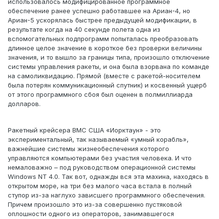
использовалось модифицированное программное
обеспечение ранее успешно работавшее на Ариан-4, но
Ариан-5 ускорялась быстрее предыдущей модификации, в
результате когда на 40 секунде полета одна из
вспомогательных подпрограмм попыталась преобразовать
длинное целое значение в короткое без проверки величины
значения, и то вышло за границы типа, произошло отключение
системы управления ракеты, и она была взорвана по команде
на самоликвидацию. Прямой (вместе с ракетой-носителем
была потерян коммуникационный спутник) и косвенный ущерб
от этого программного сбоя был оценен в полмиллиарда
долларов.
Ракетный крейсера ВМС США «Иорктаун» - это
экспериментальный, так называемый «умный корабль»,
важнейшие системы жизнеобеспечения которого
управляются компьютерами без участия человека. И что
немаловажно – под руководством операционной системы
Windows NT 4.0. Так вот, однажды вся эта махина, находясь в
открытом море, на три без малого часа встала в полный
ступор из-за наглухо зависшего программного обеспечения.
Причем произошло это из-за совершенно пустяковой
оплошности одного из операторов, занимавшегося