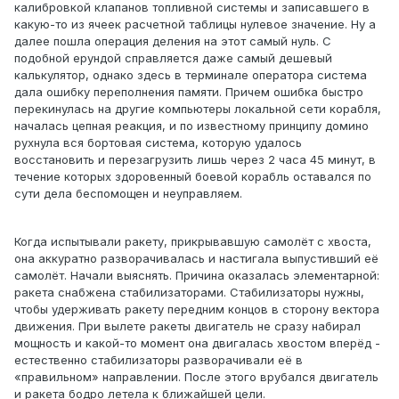
калибровкой клапанов топливной системы и записавшего в
какую-то из ячеек расчетной таблицы нулевое значение. Ну а
далее пошла операция деления на этот самый нуль. С
подобной ерундой справляется даже самый дешевый
калькулятор, однако здесь в терминале оператора система
дала ошибку переполнения памяти. Причем ошибка быстро
перекинулась на другие компьютеры локальной сети корабля,
началась цепная реакция, и по известному принципу домино
рухнула вся бортовая система, которую удалось
восстановить и перезагрузить лишь через 2 часа 45 минут, в
течение которых здоровенный боевой корабль оставался по
сути дела беспомощен и неуправляем.
Когда испытывали ракету, прикрывавшую самолёт с хвоста,
она аккуратно разворачивалась и настигала выпустивший её
самолёт. Начали выяснять. Причина оказалась элементарной:
ракета снабжена стабилизаторами. Стабилизаторы нужны,
чтобы удерживать ракету передним концов в сторону вектора
движения. При вылете ракеты двигатель не сразу набирал
мощность и какой-то момент она двигалась хвостом вперёд -
естественно стабилизаторы разворачивали её в
«правильном» направлении. После этого врубался двигатель
и ракета бодро летела к ближайшей цели.