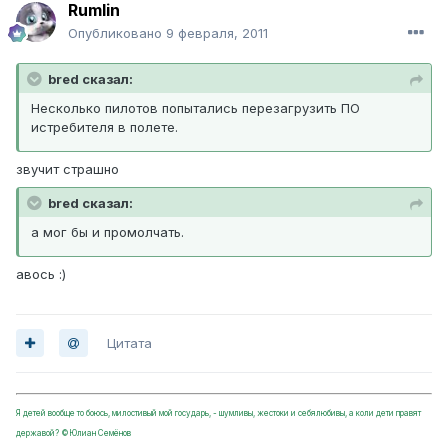
Rumlin
Опубликовано
9 февраля, 2011
bred сказал:
Несколько пилотов попытались перезагрузить ПО
истребителя в полете.
звучит страшно
bred сказал:
а мог бы и промолчать.
авось :)
Цитата
Я детей вообще то боюсь, милостивый мой государь, - шумливы, жестоки и себялюбивы, а коли дети правят
державой? ©Юлиан Семёнов