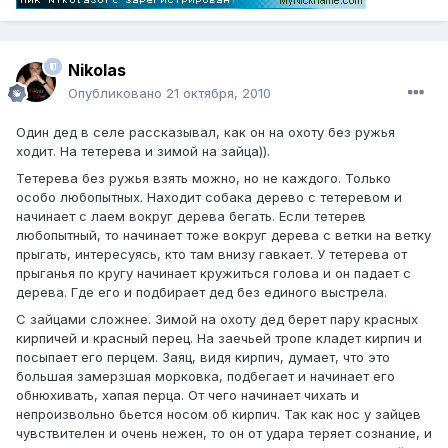
Nikolas
Опубликовано
21 октября, 2010
Один дед в селе рассказывал, как он на охоту без ружья
ходит. На тетерева и зимой на зайца)).
Тетерева без ружья взять можно, но не каждого. Только
особо любопытных. Находит собака дерево с тетеревом и
начинает с лаем вокруг дерева бегать. Если тетерев
любопытный, то начинает тоже вокруг дерева с ветки на ветку
прыгать, интересуясь, кто там внизу гавкает. У тетерева от
прыганья по кругу начинает кружиться голова и он падает с
дерева. Где его и подбирает дед без единого выстрела.
С зайцами сложнее. Зимой на охоту дед берет пару красных
кирпичей и красный перец. На заечьей тропе кладет кирпич и
посыпает его перцем. Заяц, видя кирпич, думает, что это
большая замерзшая морковка, подбегает и начинает его
обнюхивать, хапая перца. От чего начинает чихать и
непроизвольно бьется носом об кирпич. Так как нос у зайцев
чувствителен и очень нежен, то он от удара теряет сознание, и