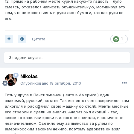
12. Прямо на рабочем месте курил какую-то гадость. Глупо
смеясь, отказался написать объяснительную, мотивируя это
тем, что не может взять в руки лист бумаги, так как руки не
его.
Цитата
1
3 недели спустя...
Nikolas
Опубликовано
19 октября, 2010
Есть у друга в Пенсильвании ( енто в Америке ) один
знакомый, русский, кстати. Так вот ентот чел нахерачился там
алкоголя и расх@ячил свою машину об столб. Менты местные
его сгребли и сдали на анализ. Анализ был аховый - так,
какие-то капельки крови в алкоголе плавали, в количестве
незначительном. Светило ему за пьянство за рулём по
америкосским законам нехило, поэтому адвоката он взял