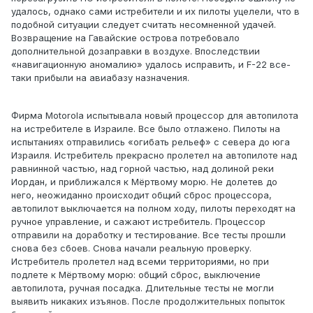
удалось, однако сами истребители и их пилоты уцелели, что в
подобной ситуации следует считать несомненной удачей.
Возвращение на Гавайские острова потребовало
дополнительной дозаправки в воздухе. Впоследствии
«навигационную аномалию» удалось исправить, и F-22 все-
таки прибыли на авиабазу назначения.
Фирма Motorola испытывала новый процессор для автопилота
на истребителе в Израиле. Все было отлажено. Пилоты на
испытаниях отправились «огибать рельеф» с севера до юга
Израиля. Истребитель прекрасно пролетел на автопилоте над
равнинной частью, над горной частью, над долиной реки
Иордан, и приближался к Мёртвому морю. Не долетев до
него, неожиданно происходит общий сброс процессора,
автопилот выключается на полном ходу, пилоты переходят на
ручное управление, и сажают истребитель. Процессор
отправили на доработку и тестирование. Все тесты прошли
снова без сбоев. Снова начали реальную проверку.
Истребитель пролетел над всеми территориями, но при
подлете к Мёртвому морю: общий сброс, выключение
автопилота, ручная посадка. Длительные тесты не могли
выявить никаких изъянов. После продолжительных попыток