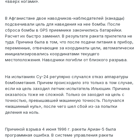
«вверх ногами».
В Афганистане двое наводчиков-наблюдателей (канадцы)
подсвечивали цель для наведения на нее бомбы. После
сброса бомбы в GPS приемнике закончились батарейки.
Расчет их быстро заменил. В результате ракета прилетела не
туда. Причина была в том, что после подачи питания в прибор,
переменные, отвечающие за координаты цели, автоматически
инициализировались координатами текущего
местоположения. Наводчики погибли от близкого разрыва.
На испытаниях Су-24 регулярно случался отказ аппаратуры
бомбометания. Причем происходило это только в том случае,
если на цель заходил летчик-испытатель Ильюшин. Причина
оказалось тоже не сложной. Только он заходил на цель с
точностью, превышавшей машинную точность. Получался
«машинный нуль», после чего шел сбой из-за попытки
деления на ноль.
Причиной взрыва 4 июня 1996 г. ракеты Ариан-5 была
программная ошибка. В системе управления ракеты