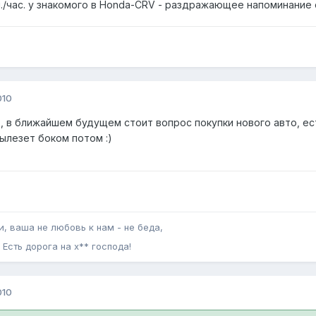
м./час. у знакомого в Honda-CRV - раздражающее напоминание
010
 в ближайшем будущем стоит вопрос покупки нового авто, ес
ылезет боком потом :)
, ваша не любовь к нам - не беда,
Есть дорога на х** господа!
010