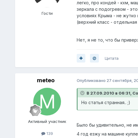
легко, про кондей - кхм, 
зеркала с подогревом - это
Гости
условиях Крыма - не жутко
(верхний класс - отдельная 
Нет, я не то, что бы привер
Цитата
meteo
Опубликовано
27 сентября, 2
В 27.09.2010 в 06:31, Co
Но статья странная.. ;)
Активный участник
Было бы удивительно, не им
139
4 год езжу на машине купл