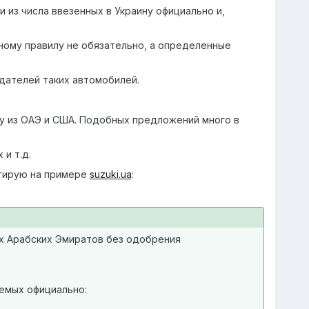
 из числа ввезенных в Украину официально и,
ному правилу не обязательно, а определенные
дателей таких автомобилей.
у из ОАЭ и США. Подобных предложений много в
и т.д.
итирую на примере
suzuki.ua
:
х Арабских Эмиратов без одобрения
емых официально: