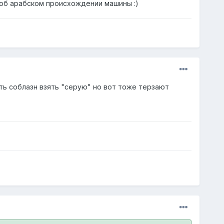
 об арабском происхождении машины :)
ть соблазн взять "серую" но вот тоже терзают