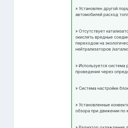
» Установлен другой пор
автомобилей расход топл
» Отсутствует катализат
окислять вредные соедин
переходом на экологичес
нейтрализаторов /катализ
» Используется система 
проведения через опреде
» Система настройки бло
» Установленные конвект
обзора при движении по м
» Радиатор охлаждения 