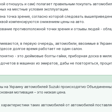
рой отношусь и сам) полагает правильным покупать автомобили
ных на местные условия эксплуатации.
ена точка зрения, согласно которой следовать вышеприведен
хвой компенсируются снижением цены на авто.
вание противоположной точки зрения и отзывы людей - обла
меваются, в первую очередь, автомобили, ввозимые в Украин
Одессе долгое время работает не один салон.
онятно - это дюймовые болты-гайки, приборная доска в милях 
дочетов в машинах из эмиратов, дабы не повторяться, проц
ы на Украину автомобилей Suzuki происходятиз Объединенны
сновная мотивация – это низкая цена.
характеристики таких автомобилей от автомобилей поставля