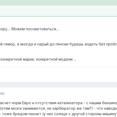
ру.... Можем посоветоваться....
й гемор, а иногда и серый до пенсии будешь ездить без проблем
 конкретной марки, конкретной модели ...
010
асчет норм Евро и отсутствия катализатора - с нашим бензин
(этим мозги занимаются, не карбюратор же там?) - что наводит
- тоже бредом пахнет (у них солнце с другой стороны машину 