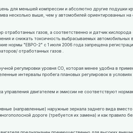
шень для меньшей компрессии и абсолютно другие подушки кре
ива несколько выше, чем у автомобилей ориентированных на 
ор отработанных газов, а соответственно и датчик кислорода 
ения и снижать токсичность выбрасываемых автомобильных вы
кие нормы "ЕВРО-2" с 1 июля 2006 года запрещена регистрац
аторов/ отработанных газов .
ручной регулировки уровня СО, которая менее удобна в прим
ленные интервалы пробега плановых регулировок в условиях
ка управления двигателем и эмиссии не соответствуют норма
ивные (направленные) наружные зеркала заднего вида вместо
ногополосной дороге (требуется их замена) и как правило бе
двигателя предназначен преимущественно для высоких внеш