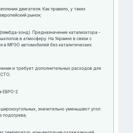
пления двигателя. Как правило, у таких
европейский рынок;
(лямбда-зонд). Предназначение катализатора -
хлопов в атмосферу. На Украине в связи с
ия в МРЭО автомобилей без каталитических
енении и требует дополнительных расходов для
 СТО.
м ЕВРО-2
 широкоугольных, значительно уменьшают угол
з подогрева;
них температур, концентрация охлаждающей