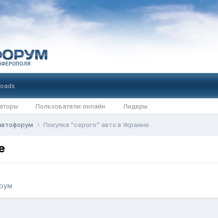
oads
аторы
Пользователи онлайн
Лидеры
автофорум
Покупка "серого" авто в Украине
е
рум