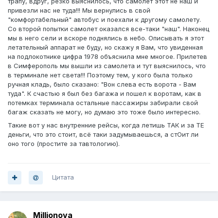
трапу, вдруг, резко выяснилось, что самолет этот не наш и
привезли нас не туда!!! Мы вернулись в свой
"комфортабельный" автобус и поехали к другому самолету.
Со второй попытки самолет оказался все-таки "наш". Наконец
мы в него сели и вскоре поднялись в небо. Описывать я этот
летательный аппарат не буду, но скажу я Вам, что увиденная
на подлокотнике цифра 1978 объяснила мне многое. Прилетев
в Симферополь мы вышли из самолета и тут выяснилось, что
в терминале нет света!!! Поэтому тем, у кого была только
ручная кладь, было сказано: "Вон слева есть ворота - Вам
туда". К счастью я был без багажа и пошел к воротам, как в
потемках терминала остальные пассажиры забирали свой
багаж сказать не могу, но думаю это тоже было интересно.
Такие вот у нас внутренние рейсы, когда летишь ТАК и за ТЕ
деньги, что это стоит, всё таки задумываешься, а стОит ли
оно того (простите за тавтологию).
Цитата
Millionova