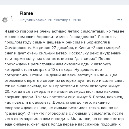
Flame
Опубликовано
26 сентября, 2010
Я мягко говоря не очень активно летаю самолетами, но тем не
менее компания Аэросвит и меня "порадовала". Летел я в
прошлом году самым дешевым рейсом из Борисполя в
Симферополь. На дворе 27 декабря, в Киеве -2 идет мокрый
снег и дует очень сильный ветер. Поскольку рейс внутренний,
то и терминал у них соответственно "для своих". После
прохождения регистрации нам сказали идти к автобусу
который стоял метрах в 10 от входа. Ну дошли, все
погрузились. Стоим. Сидений на весь автобус 3 или 4. Две
огромные открытые двери из которых дует ветер и валит снег.
Уж не знаю почему, но мы простояли в этом автобусе минут
20, когда все замерзли и начали возмущаться, нам наконец
закрыли двери. Так мы постояли еще минут 5. Потом, наконец,
нас повезли к самолету. Доехали мы до него, какая-то
сопровождающая нас, не сильно вежливая тетка, пошла на
"разведку". О чем-то поговорила с людьми у самолета, после
чего скомандовала нам выходить. Мы вышли, на полосе ветер
еще сильнее, снег идет. Когда первые пассажиры подошли к