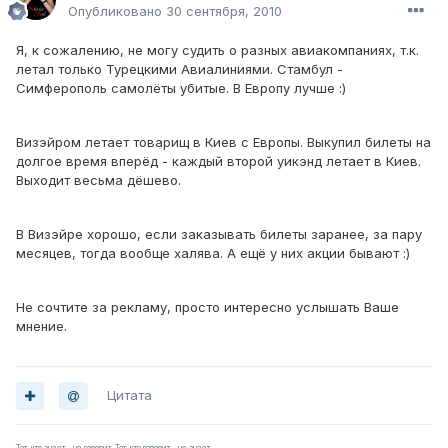
Опубликовано
30 сентября, 2010
Я, к сожалению, не могу судить о разных авиакомпаниях, т.к.
летал только Турецкими Авиалиниями. Стамбул -
Симферополь самолёты убитые. В Европу лучше :)
Визэйром летает товарищ в Киев с Европы. Выкупил билеты на
долгое время вперёд - каждый второй уикэнд летает в Киев.
Выходит весьма дёшево.
В Визэйре хорошо, если заказывать билеты заранее, за пару
месяцев, тогда вообще халява. А ещё у них акции бывают :)
Не сочтите за рекламу, просто интересно услышать Ваше
мнение.
Цитата