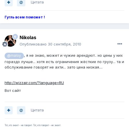
Цитата
Гугль всем поможет !
Nikolas
Опубликовано
30 сентября, 2010
, я не знаю, может и чужие арендуют.. но цены у них
@maloy
гораздо лучше... хотя есть ограничения жёсткие по грузу... та и
обслуживание говорят не ахти... зато цена низкая....
http://wizzair.com/?language=RU
Вот сайт
Цитата
Тот, кто знает - не говорит. Тот, кто говорит - не знает.