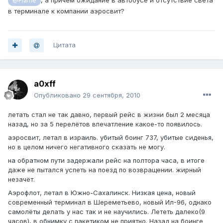
, а причем ожидание в автобусе и отсутствие света
@Flame
в терминале к компании аэросвит?
Цитата
a0xff
Опубликовано
29 сентября, 2010
летать стал не так давно, первый рейс в жизни был 2 месяца
назад, но за 5 перелётов впечатление какое-то появилось.
аэросвит, летал в израиль. убитый боинг 737, убитые сиденья,
но в целом ничего негативного сказать не могу.
на обратном пути задержали рейс на полтора часа, в итоге
даже не пытался успеть на поезд по возвращении. жирный
незачёт.
Аэрофлот, летал в Южно-Сахалинск. Низкая цена, новый
современный терминал в Шереметьево, новый Ил-96, однако
самолёты делать у нас так и не научились. Лететь далеко(9
часов), в обнимку с пакетиком не приятно. Назад на боинге