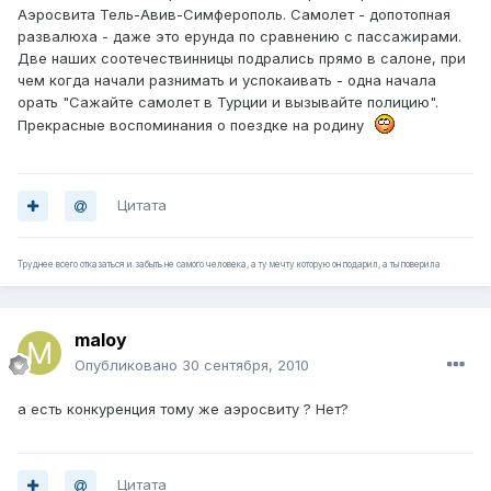
Аэросвита Тель-Авив-Симферополь. Самолет - допотопная
развалюха - даже это ерунда по сравнению с пассажирами.
Две наших соотечествинницы подрались прямо в салоне, при
чем когда начали разнимать и успокаивать - одна начала
орать "Сажайте самолет в Турции и вызывайте полицию".
Прекрасные воспоминания о поездке на родину
Цитата
Труднее всего отказаться и забыть не самого человека, а ту мечту которую он подарил, а ты поверила
maloy
Опубликовано
30 сентября, 2010
а есть конкуренция тому же аэросвиту ? Нет?
Цитата