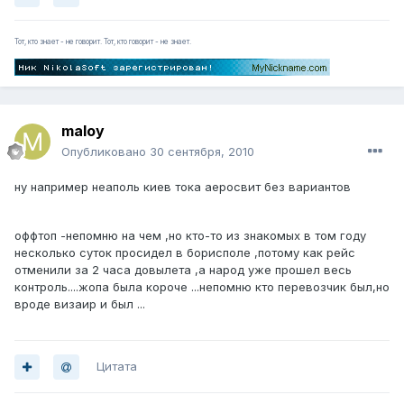
Тот, кто знает - не говорит. Тот, кто говорит - не знает.
maloy
Опубликовано
30 сентября, 2010
ну например неаполь киев тока аеросвит без вариантов
оффтоп -непомню на чем ,но кто-то из знакомых в том году
несколько суток просидел в борисполе ,потому как рейс
отменили за 2 часа довылета ,а народ уже прошел весь
контроль....жопа была короче ...непомню кто перевозчик был,но
вроде визаир и был ...
Цитата