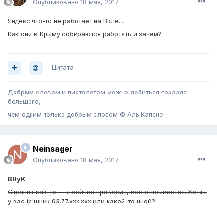
Опубликовано
18 мая, 2017
Яндекс что-то не работает на Воле.....
Как они в Крыму собираются работать и зачем?
Цитата
Добрым словом и пистолетом можно добиться гораздо
большего,
чем одним только добрым словом © Аль Капоне
Neinsager
Опубликовано
18 мая, 2017
BHyK
Странно как-то — я сейчас проверил, всё открывается. Хотя...
у вас ip'шник 93.77.xxx.xxx или какой-то иной?