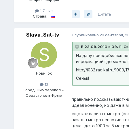
1,7 тыс
Цитата
Страна:
Slava_Sat-tv
Опубликовано
23 сентября, 2
В 23.09.2010 в 09:11, С
На дачу понадобилась ле
информацией где можно п
http://i082.radikal.ru/1009
Новичок
Сеньк!
12
Город:
Симферополь-
Севастополь-Крым
правильно подсказывают-нов
идеал конечно, но даже в м
ещё как вариант-метро (есл
назад в метро неплохие те
цена гдето 1900 за 5 метро