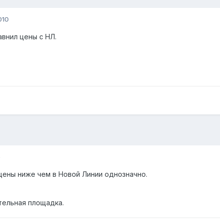
010
авнил цены с НЛ.
0
цены ниже чем в Новой Линии однозначно.
тельная площадка.