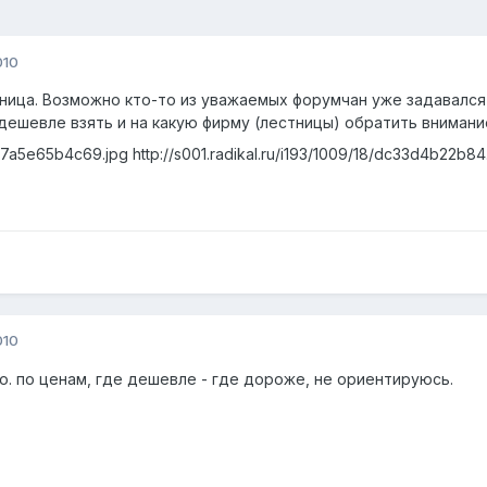
010
ница. Возможно кто-то из уважаемых форумчан уже задавалс
ешевле взять и на какую фирму (лестницы) обратить внимание
7/c7a5e65b4c69.jpg
http://s001.radikal.ru/i193/1009/18/dc33d4b22b84
010
го. по ценам, где дешевле - где дороже, не ориентируюсь.