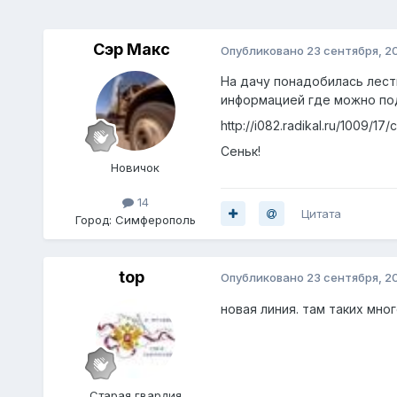
Сэр Макс
Опубликовано
23 сентября, 2
На дачу понадобилась лест
информацией где можно под
http://i082.radikal.ru/1009/1
Сеньк!
Новичок
14
Цитата
Город:
Симферополь
top
Опубликовано
23 сентября, 2
новая линия. там таких мно
Старая гвардия