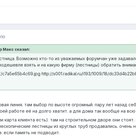
010
эр Макс сказал:
стница. Возможно кто-то из уважаемых форумчан уже задава
одешевле взять и на какую фирму (лестницы) обратить вниман
/17/c7a5e65b4c69.jpg
http://s001.radikal.ru/i193/1009/18/dc33d4b22b
ая линия. там выбор по высоте огромный. пару лет назад себ
оей работе её на долго хватит. а для дома так вообще на всю
и карта клиента есть). там на строительном дворе они стоят
лескопические лестницы из круглых труб продавались. очень н
в. если память не подводит.