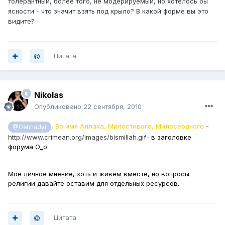
толерантный, более того, не модерируемый, но хотелось бы
ясности - что значит взять под крыло? В какой форме вы это
видите?
Цитата
Nikolas
Опубликовано
22 сентября, 2010
,
Во имя Аллаха, Милостивого, Милосердного
-
@Gennadyi
http://www.crimean.org/images/bismillah.gif
- в заголовке
форума
О_о
Моё личное мнение, хоть и живём вместе, но вопросы
религии давайте оставим для отдельных ресурсов.
Цитата