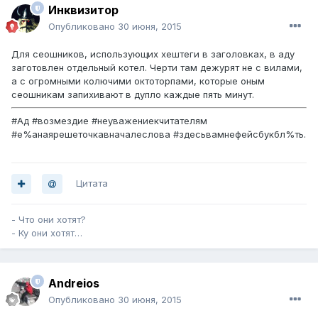
Инквизитор
Опубликовано
30 июня, 2015
Для сеошников, использующих хештеги в заголовках, в аду
заготовлен отдельный котел. Черти там дежурят не с вилами,
а с огромными колючими октоторпами, которые оным
сеошникам запихивают в дупло каждые пять минут.
#Ад #возмездие #неуважениекчитателям
#е%анаярешеточкавначалеслова #здесьвамнефейсбукбл%ть.
Цитата
- Что они хотят?
- Ку они хотят…
Andreios
Опубликовано
30 июня, 2015