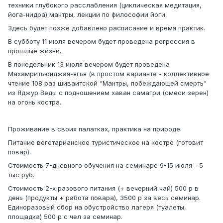
техники глубокого расслабления (циклическая медитация,
йога-нидра) мантры, лекции по философии йоги.
Здесь будет позже добавлено расписание и время практик.
В субботу 11 июля вечером будет проведена регрессия в
прошлые жизни.
В понедельник 13 июля вечером будет проведена
Махамритьюнджая-ягья (в простом варианте - коллективное
чтение 108 раз шиваитской "Мантры, побеждающей смерть"
из Яджур Веды с подношением хаван самагри (смеси зерен)
на огонь костра.
Проживание в своих палатках, практика на природе.
Питание вегетарианское туристическое на костре (готовит
повар).
Стоимость 7-дневного обучения на семинаре 9-15 июля - 5
тыс руб.
Стоимость 2-х разового питания (+ вечерний чай) 500 р в
день (продукты + работа повара), 3500 р за весь семинар.
Единоразовый сбор на обустройство лагеря (туалеты,
площадка) 500 р с чел за семинар.