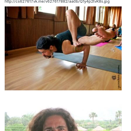
http://cs627617.vk.me/v627617882/aa0b/Q1y4p2tvK8s.jpg