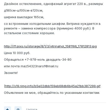
Двойное остекленение, однофазный агрегат 220 в., размеры
д180см-ш100см-в120см,
ширина выкладки 165см,
со встроенным холодильным шкафом. Витрина нуждается в
ремонте – замена компрессора (примерно 4000 руб.). В
остальном состояние хорошее.
http://i11.pixs.ru/storage/8/1/3/vitrinahol_1581166_17812813.jpg
Цена 10 000 руб.
Обращаться +7-978-ноль двадцать-34-80
или почта maz54323narof©mail.ru
Звоните!
[
http://s19.rimg.info/b5e02dbb159eb68db6b45a21bb387299.gif
Объявление не мое, обращайтесь по указанным контактам.
Цитата