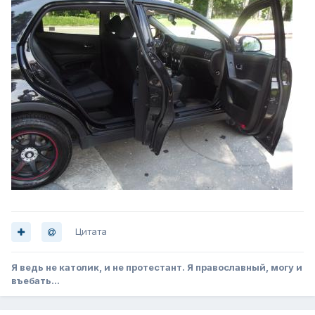
Цитата
Я ведь не католик, и не протестант. Я православный, могу и
въебать...