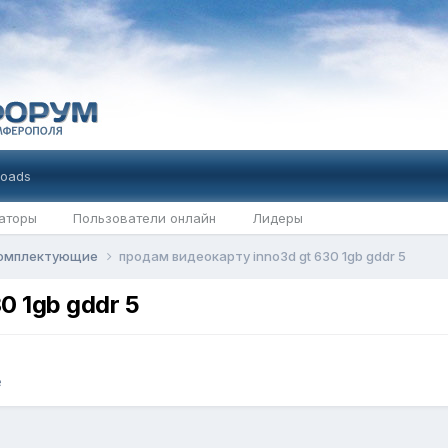
oads
аторы
Пользователи онлайн
Лидеры
комплектующие
продам видеокарту inno3d gt 630 1gb gddr 5
0 1gb gddr 5
е