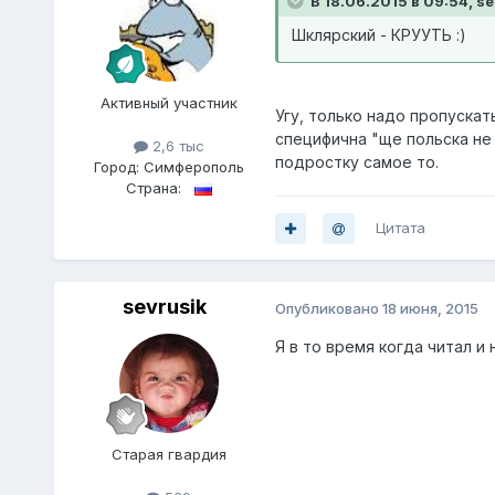
В 18.06.2015 в 09:54, se
Шклярский - КРУУТЬ :)
Активный участник
Угу, только надо пропуска
специфична "ще польска не 
2,6 тыс
подростку самое то.
Город:
Симферополь
Страна:
Цитата
sevrusik
Опубликовано
18 июня, 2015
Я в то время когда читал и
Старая гвардия