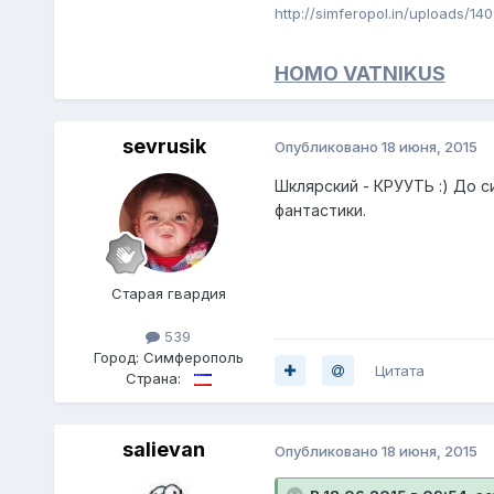
http://simferopol.in/uploads/14
HOMO VATNIKUS
sevrusik
Опубликовано
18 июня, 2015
Шклярский - КРУУТЬ :) До с
фантастики.
Старая гвардия
539
Город:
Симферополь
Цитата
Страна:
salievan
Опубликовано
18 июня, 2015