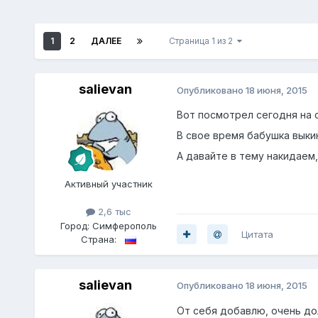
1
2
ДАЛЕЕ
Страница 1 из 2
salievan
Опубликовано
18 июня, 2015
Вот посмотрел сегодня на с
В свое время бабушка выкин
А давайте в тему накидаем,
Активный участник
2,6 тыс
Город:
Симферополь
Цитата
Страна:
salievan
Опубликовано
18 июня, 2015
От себя добавлю, очень дол