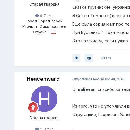
Старая гвардия
Сказки: грузинские, украин
Э.Сетон-Томпсон ( все про и
9,7 тыс
Город:
Город-герой
Еще была серия книг про п
Керчь- г. Симферополь
Страна:
Луи Буссенар " Похитители
Это навскидку, если нужно 
Цитата
Heavenward
Опубликовано
19 июня, 2015
О,
salievan
, спасибо за те
Из того, что не упомянули 
Стругацкие, Гаррисон, Уэлл
Старая гвардия
2,3 тыс