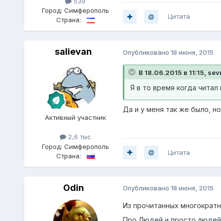
539
Город:
Симферополь
Цитата
Страна:
salievan
Опубликовано
18 июня, 2015
В 18.06.2015 в 11:15, sev
Я в то время когда читал
Да и у меня так же было, н
Активный участник
2,6 тыс
Город:
Симферополь
Цитата
Страна:
Odin
Опубликовано
18 июня, 2015
Из прочитанных многократно
Про Людей и просто людей