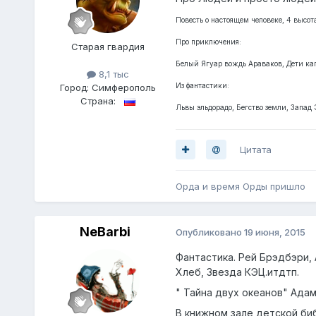
Повесть о настоящем человеке, 4 высот
Про приключения:
Старая гвардия
Белый Ягуар вождь Араваков, Дети кап
8,1 тыс
Из фантастики:
Город:
Симферополь
Страна:
Львы эльдорадо, Бегство земли, Запад
Цитата
Орда и время Орды пришло
NeBarbi
Опубликовано
19 июня, 2015
Фантастика. Рей Брэдбэри, 
Хлеб, Звезда КЭЦ.итдтп.
" Тайна двух океанов" Адам
В книжном зале детской биб