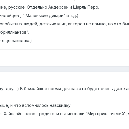
ские, русские. Отдельно Андерсен и Шарль Перо.
ндейцев , " Маленькие дикари" и т.д.).
ервобытных людей, детских книг, авторов не помню, но это б
 бриллиантов".
- еще накидаю.)
мку, друг :) В ближайшее время для нас это будет очень даже 
выше, и что вспомнилось навскидку:
с, Хайнлайн, плюс - родители выписывали "Мир приключений",