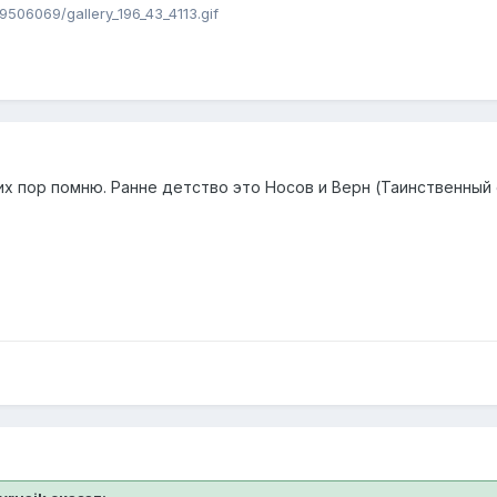
09506069/gallery_196_43_4113.gif
их пор помню. Ранне детство это Носов и Верн (Таинственный