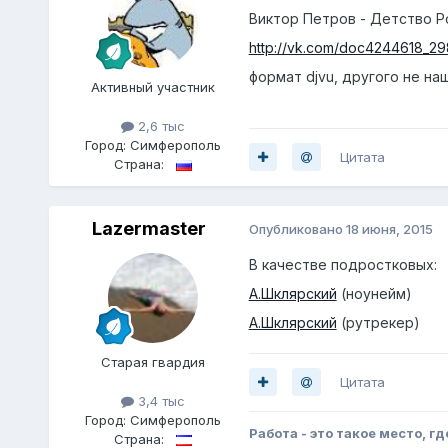
Виктор Петров - Детство 
http://vk.com/doc4244618_
формат djvu, другого не на
Активный участник
2,6 тыс
Город:
Симферополь
Цитата
Страна:
Lazermaster
Опубликовано
18 июня, 2015
В качестве подростковых:
А.Шклярский
(ноунейм)
А.Шклярский
(рутрекер)
Старая гвардия
Цитата
3,4 тыс
Город:
Симферополь
Работа - это такое место, гд
Страна: