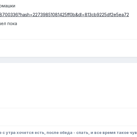
Ромашки
298700336?hash=22739851081425ff0b&dl=813cb9225df2e5ea72
шел пока
е с утра хочется есть, после обеда - спать, и все время такое чу