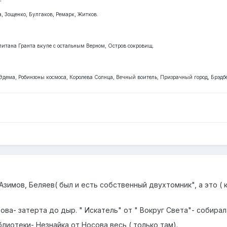
а, Зощенко, Булгаков, Ремарк, Житков.
итана Гранта вкупе с остальным Верном, Остров сокровищ.
 Эдема, Робинзоны космоса, Королева Солнца, Вечный воитель, Призрачный город, Брэдб
Азимов, Беляев( был и есть собственный двухтомник", а это (
ова- затерта до дыр. " Искатель" от " Вокруг Света"- собирал
лиотеки- Незнайка от Носова весь ( только там).