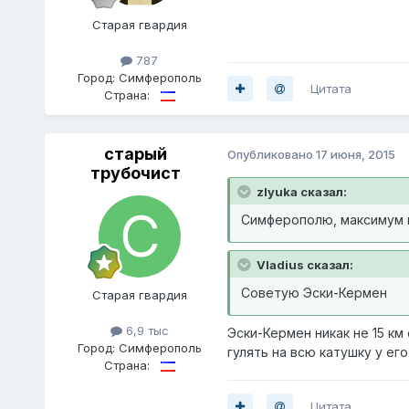
Старая гвардия
787
Город:
Симферополь
Цитата
Страна:
старый
Опубликовано
17 июня, 2015
трубочист
zlyuka сказал:
Симферополю, максимум к
Vladius сказал:
Советую Эски-Кермен
Старая гвардия
6,9 тыс
Эски-Кермен никак не 15 км
Город:
Симферополь
гулять на всю катушку у ег
Страна:
Цитата