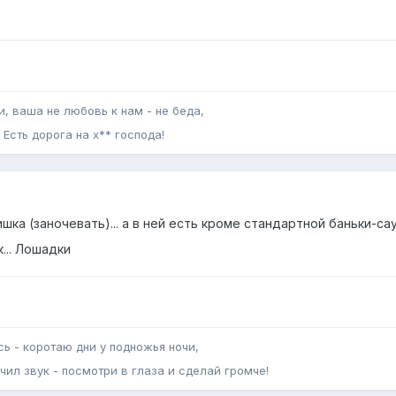
, ваша не любовь к нам - не беда,
Есть дорога на х** господа!
ка (заночевать)... а в ней есть кроме стандартной баньки-саун
... Лошадки
сь - коротаю дни у подножья ночи,
чил звук - посмотри в глаза и сделай громче!