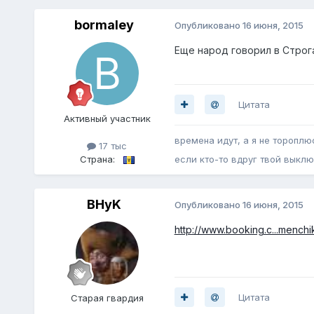
bormaley
Опубликовано
16 июня, 2015
Еще народ говорил в Строга
Цитата
Активный участник
времена идут, а я не тороплю
17 тыс
Страна:
если кто-то вдруг твой выклю
BHyK
Опубликовано
16 июня, 2015
http://www.booking.c...menchik
Цитата
Старая гвардия