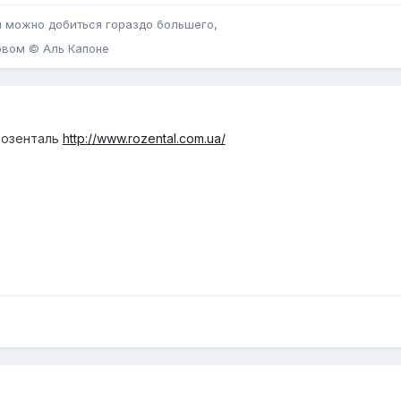
 можно добиться гораздо большего,
овом © Аль Капоне
Розенталь
http://www.rozental.com.ua/