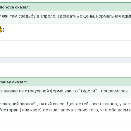
llionova сказал:
ляли там свадьбу в апреле. адекватные цены, нормальная админи
rmaley сказал:
гановке на страусиной ферме как-то "гудели" - понравилось
оследний звонок" , пятый класс. Для детей- все отлично, у нас
есторан ( или кафе) оставил впечатление того, что обо всем