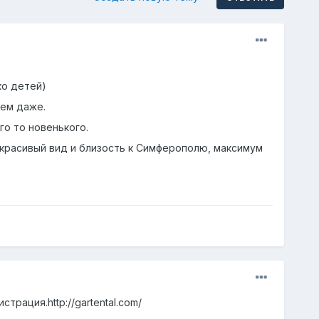
ко детей)
аем даже.
го то новенького.
 красивый вид и близость к Симферополю, максимум
рация.http://gartental.com/