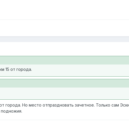
м 15 от города.
 от города. Но место отпраздновать зачетное. Только сам Эс
о подножия.