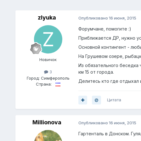
zlyuka
Опубликовано
16 июня, 2015
Форумчане, помогите :)
Приближается ДР, нужно ус
Основной контингент - люб
На Грушевом озере, рыбацк
Новичок
Из обязательного беседка 
км 15 от города.
3
Город:
Симферополь
Делитесь кто где отдыхал 
Страна:
Цитата
Millionova
Опубликовано
16 июня, 2015
Гартенталь в Донском. Гуля