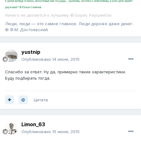
Я детей вообще то боюсь, милостивый мой государь, - шумливы, жестоки и себялюбивы, а коли дети правят
державой? ©Юлиан Семёнов
Ничего не делается к лучшему © Борис Раушенбах
Люди, люди — это самое главное. Люди дороже даже денег.
© Ф.М. Достоевский
yustnip
Опубликовано
14 июня, 2015
Спасибо за ответ. Ну да, примерно такие характеристики.
Буду подбирать тогда.
Цитата
Limon_63
Опубликовано
15 июня, 2015