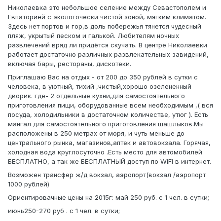
Николаевка это небольшое селение между Севастополем и
Евпаторией с экологочески чистой зоной, мягким климатом.
Здесь нет портов и гор,в доль побережья тянется чудесный
пляж, укрытый песком и галькой. Любителям ночных
развлечений вряд ли придётся скучать. В центре Николаевки
работает достаточно различных развлекательных завидений,
включая бары, рестораны, дискотеки.
Приглашаю Вас на отдых - от 200 до 350 рублей в сутки с
человека, в уютный, тихий ,чистый,хорошо озелененный
дворик. где- 2 отдельные кухни,для самостоятельного
приготовления пищи, оборудованные всем необходимым ,( вся
посуда, холодильники в достаточном количестве, утюг ). Есть
мангал для самостоятельного приготовления шашлыков.Мы
расположены в 250 метрах от моря, и чуть меньше до
центрального рынка, магазинов,аптек и автовокзала. Горячая,
холодная вода круглосуточно .Есть место для автомобилей
БЕСПЛАТНО, а так же БЕСПЛАТНЫЙ доступ по WIFI в интернет.
Возможен трансфер ж/д вокзал, аэропорт(вокзал /аэропорт
1000 рублей)
Ориентировачные цены на 2015г: май 250 руб. с 1 чел. в сутки;
июнь250-270 руб . с 1 чел. в сутки;