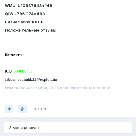
WMU: U10637643*149
QIWI: 7961174*493
Бизнес level 100 +
Положительные отзывы.
Контакты:
ICQ:
650886437
Jabber:
vadimhk22@exploit.im
Изменено
4 октября, 2015
пользователем vadimhk
Цитата
3 месяца спустя...