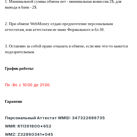
1. Минимальной суммы обмена нет - минимальная комиссия 2$, для
вывода в банк - 2$.
2. При обмене WebMoney отдаю предпочтение персональным
аттестатам, или аттестатам не ниже Формального и бл 30.
3. Оставляю за собой право отказать в обмене, если мне что-то кажется
подозрительным.
График работы:
Пн -Вс с 10:00 до 21:00.
Гарантии
:
Персональный Аттестат WMID: 347322686735
WMR: R11391800*652
WMZ: Z32860341*045