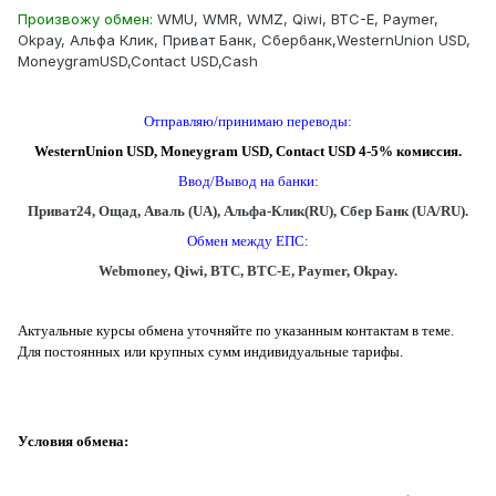
Произвожу обмен:
WMU, WMR, WMZ, Qiwi, BTC-E, Paymer,
Okpay, Альфа Клик, Приват Банк, Сбербанк,WesternUnion USD,
MoneygramUSD,Contact USD,Cash
Отправляю/принимаю переводы:
WesternUnion USD, Moneygram
USD
, Contact
USD
4-5% комиссия.
Ввод/Вывод на банки:
Приват24, Ощад, Аваль (UA), Альфа-Клик(RU), Сбер Банк (UA/RU).
Обмен между ЕПС:
Webmoney, Qiwi, BTC, BTC-E, Paymer, Okpay.
Актуальные курсы обмена уточняйте по указанным контактам в теме.
Для постоянных или крупных сумм индивидуальные тарифы.
Условия обмена: