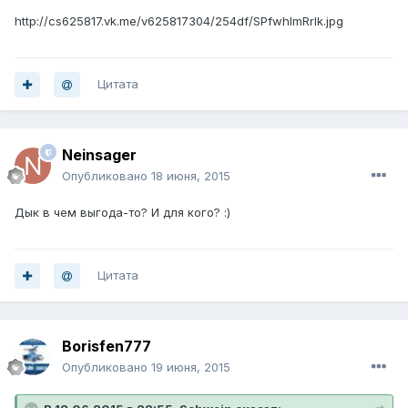
http://cs625817.vk.me/v625817304/254df/SPfwhlmRrlk.jpg
Цитата
Neinsager
Опубликовано
18 июня, 2015
Дык в чем выгода-то? И для кого? :)
Цитата
Borisfen777
Опубликовано
19 июня, 2015