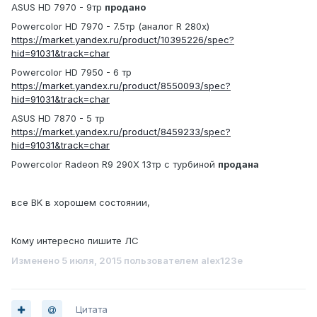
ASUS HD 7970 - 9тр
продано
Powercolor HD 7970 - 7.5тр (аналог R 280x)
https://market.yandex.ru/product/10395226/spec?
hid=91031&track=char
Powercolor HD 7950 - 6 тр
https://market.yandex.ru/product/8550093/spec?
hid=91031&track=char
ASUS HD 7870 - 5 тр
https://market.yandex.ru/product/8459233/spec?
hid=91031&track=char
Powercolor Radeon R9 290X 13тр с турбиной
продана
все ВK в хорошем состоянии,
Кому интересно пишите ЛС
Изменено
5 июля, 2015
пользователем alex123e
Цитата