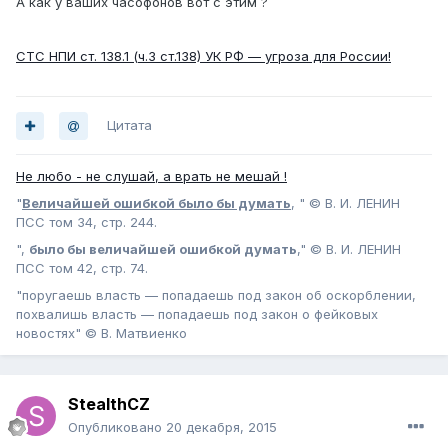
А как у ваших часофонов вот с этим ?
СТС НПИ ст. 138.1 (ч.3 ст.138) УК РФ — угроза для России!
Цитата
Не любо - не слушай, а врать не мешай !
"
Величайшей ошибкой было бы думать
, " © В. И. ЛЕНИН
ПСС том 34, стр. 244.
",
было бы величайшей ошибкой думать
," © В. И. ЛЕНИН
ПСС том 42, стр. 74.
"поругаешь власть — попадаешь под закон об оскорблении,
похвалишь власть — попадаешь под закон о фейковых
новостях" © В. Матвиенко
StealthCZ
Опубликовано
20 декабря, 2015