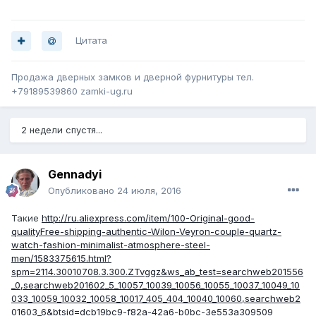
Цитата
Продажа дверных замков и дверной фурнитуры тел.
+79189539860 zamki-ug.ru
2 недели спустя...
Gennadyi
Опубликовано
24 июля, 2016
Такие
http://ru.aliexpress.com/item/100-Original-good-
qualityFree-shipping-authentic-Wilon-Veyron-couple-quartz-
watch-fashion-minimalist-atmosphere-steel-
men/1583375615.html?
spm=2114.30010708.3.300.ZTvggz&ws_ab_test=searchweb201556
_0,searchweb201602_5_10057_10039_10056_10055_10037_10049_10
033_10059_10032_10058_10017_405_404_10040_10060,searchweb2
01603_6&btsid=dcb19bc9-f82a-42a6-b0bc-3e553a309509