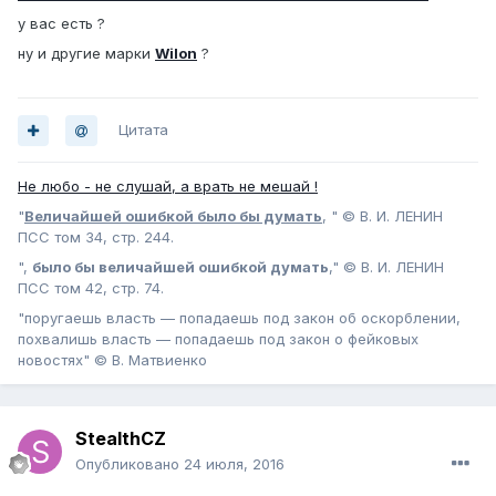
у вас есть ?
ну и другие марки
Wilon
?
Цитата
Не любо - не слушай, а врать не мешай !
"
Величайшей ошибкой было бы думать
, " © В. И. ЛЕНИН
ПСС том 34, стр. 244.
",
было бы величайшей ошибкой думать
," © В. И. ЛЕНИН
ПСС том 42, стр. 74.
"поругаешь власть — попадаешь под закон об оскорблении,
похвалишь власть — попадаешь под закон о фейковых
новостях" © В. Матвиенко
StealthCZ
Опубликовано
24 июля, 2016