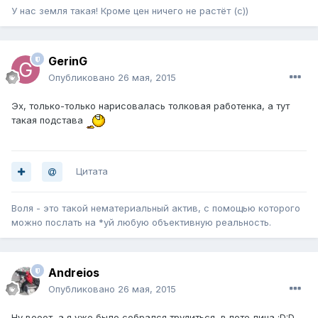
У нас земля такая! Кроме цен ничего не растёт (с))
GerinG
Опубликовано
26 мая, 2015
Эх, только-только нарисовалась толковая работенка, а тут
такая подстава
Цитата
Воля - это такой нематериальный актив, с помощью которого
можно послать на *уй любую объективную реальность.
Andreios
Опубликовано
26 мая, 2015
Ну вооот, а я уже было собрался трудиться, в поте лица :D:D