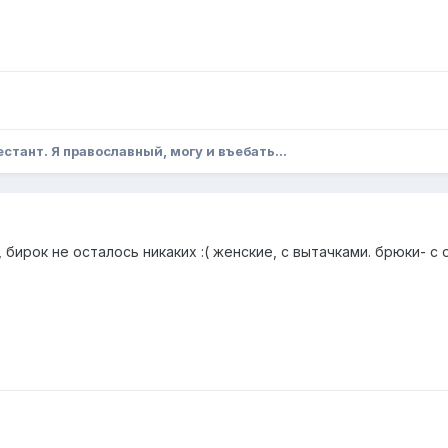
естант. Я православный, могу и въебать...
, бирок не осталось никаких :( женские, с вытачками. брюки- с