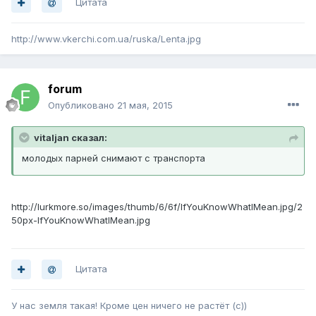
Цитата
http://www.vkerchi.com.ua/ruska/Lenta.jpg
forum
Опубликовано
21 мая, 2015
vitaljan сказал:
молодых парней снимают с транспорта
http://lurkmore.so/images/thumb/6/6f/IfYouKnowWhatIMean.jpg/2
50px-IfYouKnowWhatIMean.jpg
Цитата
У нас земля такая! Кроме цен ничего не растёт (с))