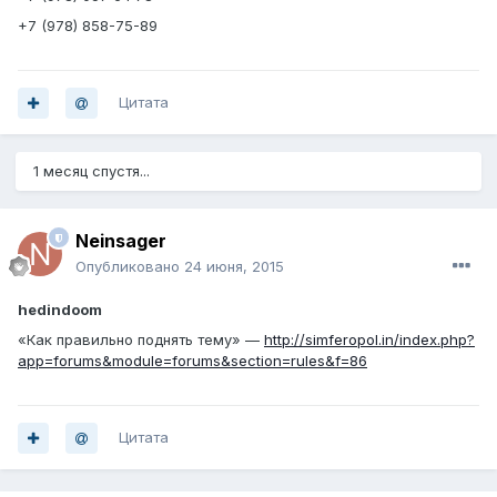
+7 (978) 858-75-89
Цитата
1 месяц спустя...
Neinsager
Опубликовано
24 июня, 2015
hedindoom
«Как правильно поднять тему» —
http://simferopol.in/index.php?
app=forums&module=forums&section=rules&f=86
Цитата