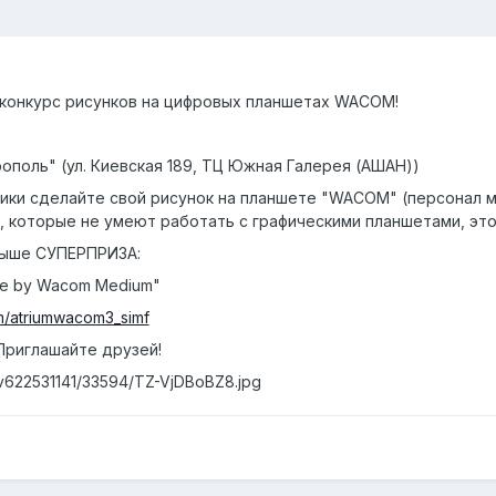
 конкурс рисунков на цифровых планшетах WACOM!
ополь" (ул. Киевская 189, ТЦ Южная Галерея (АШАН))
ники сделайте свой рисунок на планшете "WACOM" (персонал
, которые не умеют работать с графическими планшетами, это
рыше СУПЕРПРИЗА:
ne by Wacom Medium"
om/atriumwacom3_simf
Приглашайте друзей!
/v622531141/33594/TZ-VjDBoBZ8.jpg