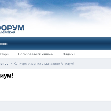
oads
аторы
Пользователи онлайн
Лидеры
усство
Конкурс рисунка в магазине Атриум!
риум!