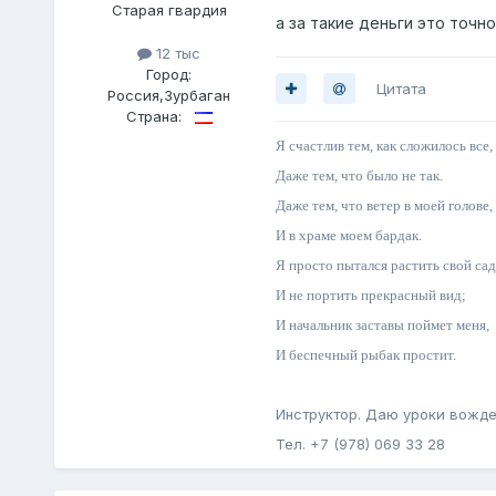
Старая гвардия
а за такие деньги это точн
12 тыс
Город:
Цитата
Россия,Зурбаган
Страна:
Я счастлив тем, как сложилось все,
Даже тем, что было не так.
Даже тем, что ветер в моей голове,
И в храме моем бардак.
Я просто пытался растить свой сад
И не портить прекрасный вид;
И начальник заставы поймет меня,
И беспечный рыбак простит.
Инструктор. Даю уроки вожде
Тел. +7 (978) 069 33 28