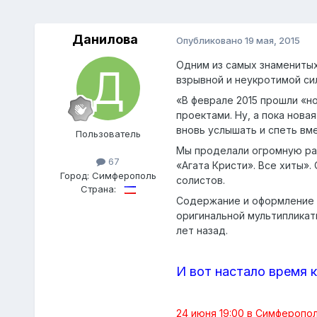
Данилова
Опубликовано
19 мая, 2015
Одним из самых знаменитых 
взрывной и неукротимой си
«В феврале 2015 прошли «н
проектами. Ну, а пока нов
вновь услышать и спеть вм
Пoльзователь
Мы проделали огромную раб
67
«Агата Кристи». Все хиты»
Город:
Симферополь
солистов.
Страна:
Содержание и оформление 
оригинальной мультипликат
лет назад.
И вот настало время 
24 июня 19:00 в Симферопо