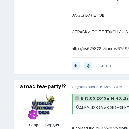
ЗАКАЗ БИЛЕТОВ
СПРАВКИ ПО ТЕЛЕФОНУ – 8 8
http://cs625828.vk.me/v625
Цитата
a mad tea-party!?
Опубликовано
19 мая, 2015
В 19.05.2015 в 14:46, Д
Одним из самых знамениты
Старая гвардия
я думал,шо они уже умерли..