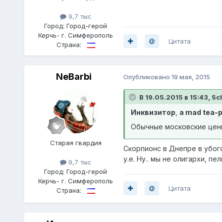
9,7 тыс
Город:
Город-герой
Керчь- г. Симферополь
Цитата
Страна:
NeBarbi
Опубликовано
19 мая, 2015
В 19.05.2015 в 15:43, Sc
Инквизитор
,
a mad tea-p
Обычные московские цены.
Старая гвардия
Скорпионс в Днепре в убого
у.е. Ну.. мы не олигархи, п
9,7 тыс
Город:
Город-герой
Керчь- г. Симферополь
Цитата
Страна: