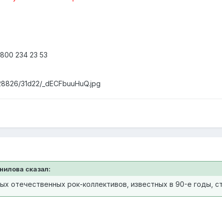
00 234 23 53
828826/31d22/_dECFbuuHuQ.jpg
анилова сказал:
х отечественных рок-коллективов, известных в 90-е годы, ст
.