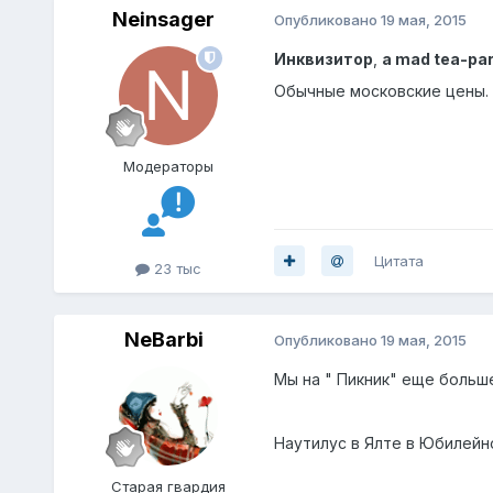
Neinsager
Опубликовано
19 мая, 2015
Инквизитор
,
a mad tea-par
Обычные московские цены. Я
Модераторы
Цитата
23 тыс
NeBarbi
Опубликовано
19 мая, 2015
Мы на " Пикник" еще больше
Наутилус в Ялте в Юбилейно
Старая гвардия