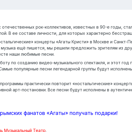
отечественных рок-коллективов, известных в 90-е годы, стала
лой. В ее составе личности, для которых характерно бесстра
остальгические» концерты «Агаты Кристи» в Москве и Санкт-П
ая музыка ещё пишется, мы решили предложить зрителям из др
есте наши любимые песни.
оту по созданию видео-музыкального спектакля, и этот год 
. Самые популярные песни легендарной группы будут исполнены
программы практически повторит «ностальгические» концерт
ивной арт-постановки. Все песни будут исполнены в аутентичн
крымских фанатов «Агаты» получать подарки!
ль Музыкальный Театр
.