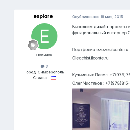
explore
Опубликовано
18 мая, 2015
Выполним дизайн-проекты и
функциональный интерьер.
Портфолио ezozer.ilconte.ru
Новичок
Olegchist.ilconte.ru
3
Город:
Cимферополь
Кузьминых Павел: +7(978)76
Страна:
Олег Чистяков : +7(978)815