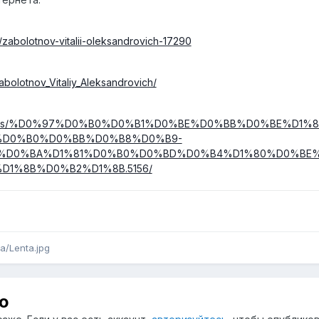
/zabolotnov-vitalii-oleksandrovich-17290
abolotnov_Vitaliy_Aleksandrovich/
a/threads/%D0%97%D0%B0%D0%B1%D0%BE%D0%BB%D0%BE%D
%D0%B0%D0%BB%D0%B8%D0%B9-
%D0%BA%D1%81%D0%B0%D0%BD%D0%B4%D1%80%D0%BE%
1%8B%D0%B2%D1%8B.5156/
a/Lenta.jpg
ю