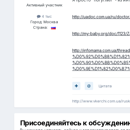
Активный участник
4 тыс
http://uadoc.com.ua/ru/doctor
Город:
Москва
Страна:
http://my-baby.org/doc/1123/Z
http://infomama.com.u
%D0%92%D0%B8%D1%82
%D0%90%D0%BB%D0%B5
%D0%9E%D1%82%D0%B7%D
Цитата
http://www.vkerchi.com.ua/rusk
Присоединяйтесь к обсуждени