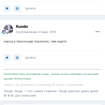
Цитата
Rumlin
Опубликовано
6 мая, 2015
народ в Краснодар переехал, там ищите.
Цитата
Я детей вообще то боюсь, милостивый мой государь, - шумливы, жестоки и себялюбивы, а коли дети правят
державой? ©Юлиан Семёнов
Ничего не делается к лучшему © Борис Раушенбах
Люди, люди — это самое главное. Люди дороже даже денег.
© Ф.М. Достоевский