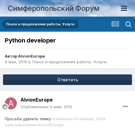
Симферопольский Форум
Поиск и предложение работы. Услуги.
Python developer
Автор
AlvionEurope
6 мая, 2015
в
Поиск и предложение работы. Услуги.
Ответить
AlvionEurope
Опубликовано
6 мая, 2015
Просьба удалить темку
Изменено
14 января, 2016
пользователем AlvionEurope