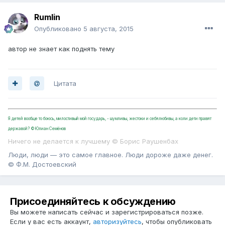
Rumlin
Опубликовано
5 августа, 2015
автор не знает как поднять тему
Цитата
Я детей вообще то боюсь, милостивый мой государь, - шумливы, жестоки и себялюбивы, а коли дети правят
державой? ©Юлиан Семёнов
Ничего не делается к лучшему © Борис Раушенбах
Люди, люди — это самое главное. Люди дороже даже денег.
© Ф.М. Достоевский
Присоединяйтесь к обсуждению
Вы можете написать сейчас и зарегистрироваться позже.
Если у вас есть аккаунт,
авторизуйтесь
, чтобы опубликовать