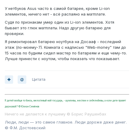
У нетбуков Asus часто в самой батарее, кроме Li-ion
элементов, ничего нет - всё распаяно на матплате.
Судя по признакам умер один из Li-ion элементов. Хотя
бывает это глюк матплаты. Надо другую батарею для
проверки.
Я ремонтировал батарею ноутбука на Досааф - последний
этаж (по-моему-7). Комната с надписью "Web-money" там до
15 часов по будням сидел мастер по батареям и еще чему-то.
Лучше принести с ноутом, чтобы показать что показывает.
Цитата
Я детей вообще то боюсь, милостивый мой государь, - шумливы, жестоки и себялюбивы, а коли дети правят
державой? ©Юлиан Семёнов
Ничего не делается к лучшему © Борис Раушенбах
Люди, люди — это самое главное. Люди дороже даже денег.
© Ф.М. Достоевский