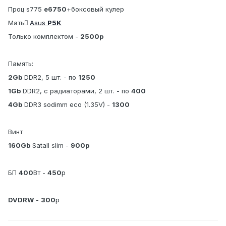
Проц s775
e6750
+боксовый кулер
Мать ِ
Asus
P5K
Только комплектом -
2500р
Память:
2Gb
DDR2, 5 шт. - по
1250
1Gb
DDR2, с радиаторами, 2 шт. - по
400
4Gb
DDR3 sodimm eco (1.35V) -
1300
Винт
160Gb
SataII slim -
900р
БП
400
Вт -
450
р
DVDRW
-
300
р