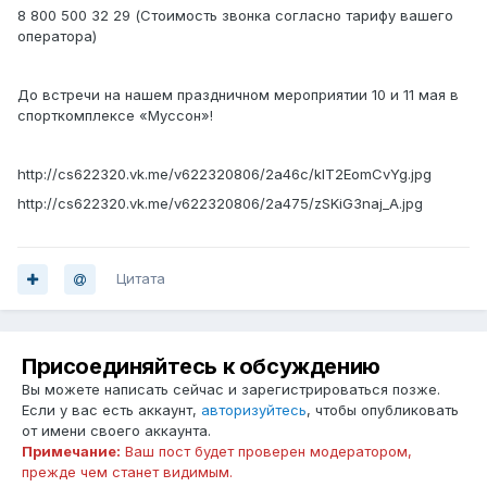
8 800 500 32 29 (Стоимость звонка согласно тарифу вашего
оператора)
До встречи на нашем праздничном мероприятии 10 и 11 мая в
спорткомплексе «Муссон»!
http://cs622320.vk.me/v622320806/2a46c/klT2EomCvYg.jpg
http://cs622320.vk.me/v622320806/2a475/zSKiG3naj_A.jpg
Цитата
Присоединяйтесь к обсуждению
Вы можете написать сейчас и зарегистрироваться позже.
Если у вас есть аккаунт,
авторизуйтесь
, чтобы опубликовать
от имени своего аккаунта.
Примечание:
Ваш пост будет проверен модератором,
прежде чем станет видимым.