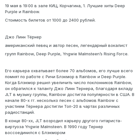
19 мая в 19:00 в зале КИЦ, Корчагина, 1. Лучшие хиты Deep
Purple и Rainbow.
Стоимость билетов от 1000 до 2400 рублей.
Джо Линн Тёрнер
американский певец и автор песен, легендарный вокалист
групп Rainbow, Deep Purple, Yngwie Malmsteen’s Rising Force.
Его карьера охватывает более 70 альбомов, его лучше всего
помнят по работе с Ричи Блэкмор в Rainbow и Deep Purple.
Когда Блэкмор решил увеличить число поклонников Rainbow,
он обратился к таланту Джо Линн Тернера, благодаря вкладу
JLT в музыку группы, Rainbow достигла популярности в США. В
начале 80-х гг. несколько песен с альбомов Rainbow с
участием Тёрнера достигли Топ-20 в чартах различных
радиостанций.
В конце 80-хх, JLT возродил карьеру другого гитариста-
виртуоза Yngwie Malmsteen. В 1990 году Тернер
воссоединился с Блэкмором