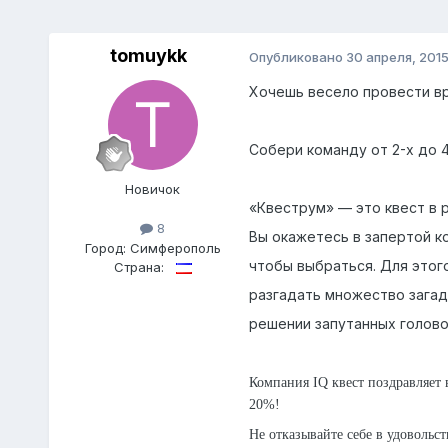
tomuykk
Опубликовано
30 апреля, 201
Хочешь весело провести в
Собери команду от 2-х до 4
Новичок
«Квеструм» — это квест в 
8
Вы окажетесь в запертой ко
Город:
Симферополь
чтобы выбраться. Для этог
Страна:
разгадать множество загад
решении запутанных голово
Компания IQ квест поздравляет 
20%!
Не отказывайте себе в удовольс