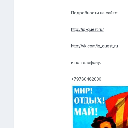
Подробности на сайте:
http://iq-quest.ru/
http://vk.com/iq_quest_ru
и по телефону:
+79780482030