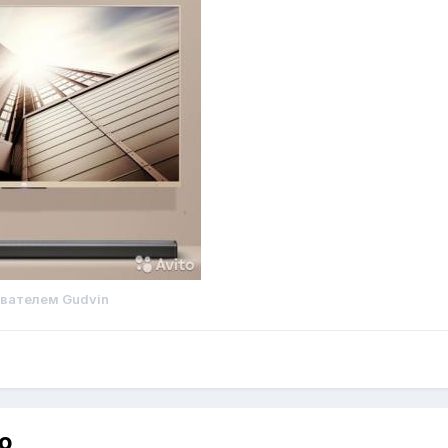
вателем Gudvin
ю