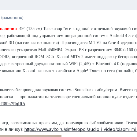
(изменено)
 наличии
. 49" (125 см) Телевизор "все-в-одном" с отдельной звуковой си
ор, работающий под управлением операционной системы Android 4.3 с 
жкой 3D (пассивная технология). Производится MiTV2 на базе 4-ядерного
фического ускорителя Mali-450MP4. Экран IPS с разрешением 3840x2160 (
DR3, встроенной ROM: 8Gb. Xiaomi MiTv 2 имеет поддержку беспроводно
ер + встроенный двухдиапазонный WiFi (2,4/5) + Bluetooth 4.0 (подключ
 компанию Xiaomi называют китайским Apple! Тянет по сети (он-лайн, бе
авляется беспроводная звуковая система Soundbar с сабвуфером. Вместо 
 поиска — при нажатии на телевизоре специальной кнопки пульт издает 
v=R8ihs7RqIRA
ка игр, всевозможных программ, др. популярных файлообменников. Тел
и в личку):
https://www.avito.ru/simferopol/audio_i_video/xiaomi_