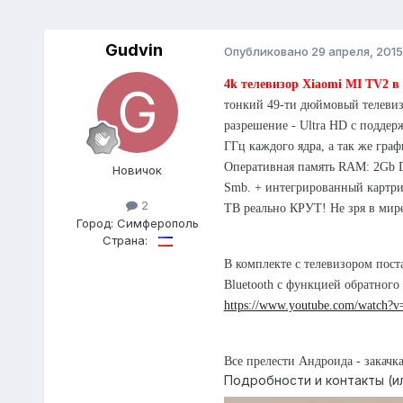
Gudvin
Опубликовано
29 апреля, 2015
4k телевизор Xiaomi MI TV2 в
тонкий 49-ти дюймовый телевиз
разрешение - Ultra HD с поддер
ГГц каждого ядра, а так же гра
Оперативная память RAM: 2Gb D
Новичок
Smb. + интегрированный картрид
2
ТВ реально КРУТ! Не зря в мире
Город:
Симферополь
Страна:
В комплекте с телевизором пост
Bluetooth с функцией обратного
https://www.youtube.com/watch?
Все прелести Андроида - закач
Подробности и контакты (ил