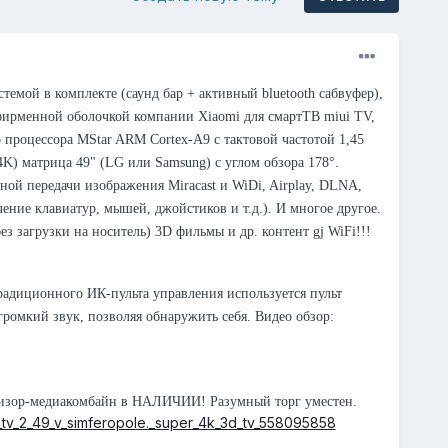
стемой в комплекте (саунд бар + активный bluetooth сабвуфер),
фирменной оболочкой компании Xiaomi для смартТВ miui TV,
 процессора MStar ARM Cortex-A9 с тактовой частотой 1,45
4K) матрица 49" (LG или Samsung) с углом обзора 178°.
й передачи изображения Miracast и WiDi, Airplay, DLNA,
ение клавиатур, мышей, джойстиков и т.д.). И многое другое.
з загрузки на носитель) 3D фильмы и др. контент gj WiFi!!!
традиционного ИК-пульта управления используется пульт
громкий звук, позволяя обнаружить себя. Видео обзор:
евизор-медиакомбайн в НАЛИЧИИ! Разумный торг уместен.
mi_tv_2_49_v_simferopole._super_4k_3d_tv_558095858