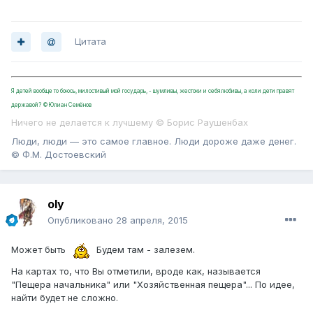
Цитата
Я детей вообще то боюсь, милостивый мой государь, - шумливы, жестоки и себялюбивы, а коли дети правят
державой? ©Юлиан Семёнов
Ничего не делается к лучшему © Борис Раушенбах
Люди, люди — это самое главное. Люди дороже даже денег.
© Ф.М. Достоевский
oly
Опубликовано
28 апреля, 2015
Может быть
Будем там - залезем.
На картах то, что Вы отметили, вроде как, называется
"Пещера начальника" или "Хозяйственная пещера"... По идее,
найти будет не сложно.