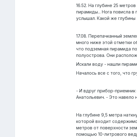
16.52. На глубине 25 метро
пирамиды... Нога повисла в
услышал. Какой же глубины
17.08. Перепачканный земле
много ниже этой отметки о
что подземная пирамида по
полуострова. Они располож
Искали воду - нашли пирам
Началось все с того, что г
- И вдруг прибор-приемник 
Анатольевич. - Это навело 
На глубине 9,5 метра наткн
которой входит содержимое 
метров от поверхности земл
помощью 10-литрового ведр