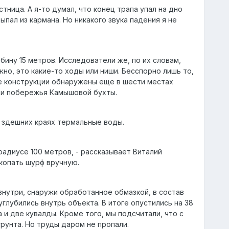
тница. А я-то думал, что конец трапа упал на дно
ыпал из кармана. Но никакого звука падения я не
убину 15 метров. Исследователи же, по их словам,
но, это какие-то ходы или ниши. Бесспорно лишь то,
е конструкции обнаружены еще в шести местах
ти побережья Камышовой бухты.
в здешних краях термальные воды.
 радиусе 100 метров, - рассказывает Виталий
 копать шурф вручную.
изнутри, снаружи обработанное обмазкой, в состав
глубились внутрь объекта. В итоге опустились на 38
 и две кувалды. Кроме того, мы подсчитали, что с
рунта. Но труды даром не пропали.