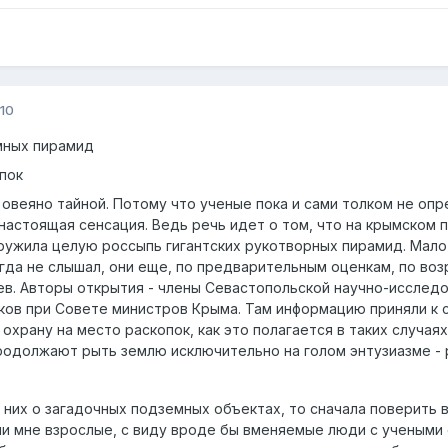
10
мных пирамид
пок
овеяно тайной. Потому что ученые пока и сами толком не опре
 настоящая сенсация. Ведь речь идет о том, что на крымском
ужила целую россыпь гигантских рукотворных пирамид. Мало т
огда не слышал, они еще, по предварительным оценкам, по во
в. Авторы открытия - члены Севастопольской научно-исследов
ков при Совете министров Крыма. Там информацию приняли к с
охрану на место раскопок, как это полагается в таких случаях
одолжают рыть землю исключительно на голом энтузиазме - р
 них о загадочных подземных объектах, то сначала поверить 
или мне взрослые, с виду вроде бы вменяемые люди с учеными