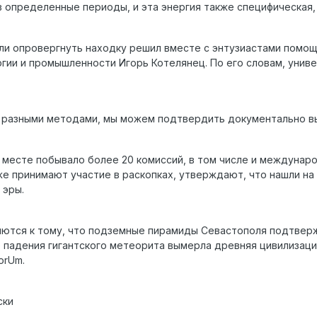
 определенные периоды, и эта энергия также специфическая, -
ли опровергнуть находку решил вместе с энтузиастами помо
гии и промышленности Игорь Котелянец. По его словам, унив
е разными методами, мы можем подтвердить документально вы
 месте побывало более 20 комиссий, в том числе и междунар
же принимают участие в раскопках, утверждают, что нашли н
 эры.
ются к тому, что подземные пирамиды Севастополя подтверж
те падения гигантского метеорита вымерла древняя цивилиза
orUm.
ски