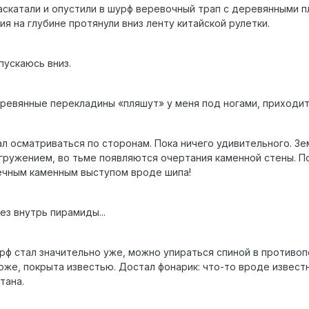
раскатали и опустили в шурф веревочный трап с деревянными 
ия на глубине протянули вниз ленту китайской рулетки.
пускаюсь вниз.
еревянные перекладины «пляшут» у меня под ногами, приходит
л осматриваться по сторонам. Пока ничего удивительного. Земля
ружением, во тьме появляются очертания каменной стены. По
ечным каменным выступом вроде шипа!
ез внутрь пирамиды...
урф стал значительно уже, можно упираться спиной в противо
оже, покрыта известью. Достал фонарик: что-то вроде извест
тана.