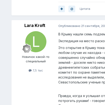
Цитата
Lara Kroft
Опубликовано
21 сентября, 20
В Крыму нашли семь подзе
Экспедиция на место раско
Это открытие в Крыму пока 
любом случае их находка -
Нoвичок какой-то
совершенно случайно обнар
специальный
землей - доселе никто ник
древнеегипетских собратье
7,5 тыс
комитет по охране памятни
исследования не выделили, 
Севастопольские ученые пр
Правда, когда я услышал от
потрогать руками! - говор