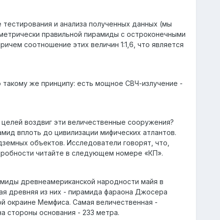
 тестирования и анализа полученных данных (мы
еометрически правильной пирамиды с остроконечными
ричем соотношение этих величин 1:1,6, что является
 такому же принципу: есть мощное СВЧ-излучение -
х целей воздвиг эти величественные сооружения?
мид вплоть до цивилизации мифических атлантов.
дземных объектов. Исследователи говорят, что,
дробности читайте в следующем номере «КП».
амиды древнеамериканской народности майя в
мая древняя из них - пирамида фараона Джосера
ной окраине Мемфиса. Самая величественная -
ина стороны основания - 233 метра.