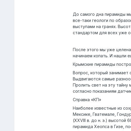
До самого дна пирамиды мы
все-таки геологи по образ
выступами на гранях. Высот
стандартом для всех уже о
После этого мы уже целена
начинаем копать. И нашли 
Крымские пирамиды постро
Вопрос, который занимает 
Выдвигаются самые разнооб
Пролить свет на эту тайну
согласно показаниям датчи
Справка «КП»
Наиболее известные из сох
Мексике, Гватемале, Гонду
(XXVIII в. до н. э.) высот
пирамида Хеопса в Гизе, пос