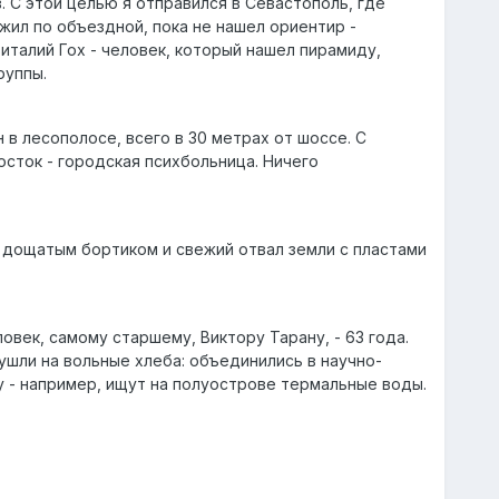
 С этой целью я отправился в Севастополь, где
жил по объездной, пока не нашел ориентир -
италий Гох - человек, который нашел пирамиду,
руппы.
в лесополосе, всего в 30 метрах от шоссе. С
осток - городская психбольница. Ничего
с дощатым бортиком и свежий отвал земли с пластами
овек, самому старшему, Виктору Тарану, - 63 года.
 ушли на вольные хлеба: объединились в научно-
у - например, ищут на полуострове термальные воды.