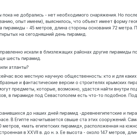
 пока не добрались - нет необходимого снаряжения. Но после
ованию, опыт имеем), выяснилось, что объект имеет форму г
а пирамиды - 45 метров, длина стороны основания 72 метра. П
ткрытых на сегодняшний день пирамид.
правленно искали в близлежащих районах другие пирамиды по
еще шесть пирамид.
или атланты?
сейчас всю местную научную общественность: кто и для каки
разные и фантастические версии о строителях крымских пира
 могут предметы, которые, возможно, удастся найти внутри по
ков, в пирамиде под Севастополем есть что-то подобное. По
ранившихся до наших дней пирамид -древнеегипетские и пир
расе. В Египте насчитывается свыше ста этих сооружений. Са
ой 60 метров, «мать египетских пирамид», расположенная на юж
троенная в XXVII в. до н. э. Ее высота - около 147 метров, дл