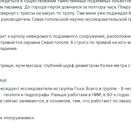
бедиться в существовании таинственных подземных объектов.
ми пирамид. До города-героя домчался за полтора часа. Покру
свернул с трассы на какую-то тропу. Там меня уже поджидал В
, руководитель Севастопольской научно-исследовательской г
ет к куполу неведомого подземного сооружения, расположен 
тривается окраина Севастополя. А строго по прямой на юго-в
падение.
острище, кучи мусора, глубокий шурф диаметром более метра 
ице
седуют исследователи из группы Гоха. Всего в группе - 9 чел
- геологи и гидрографы. Раньше работали в НИИ, в 90-х годах
и сейчас занимаются, в основном, тем, что работают по заказ
к «погружению».