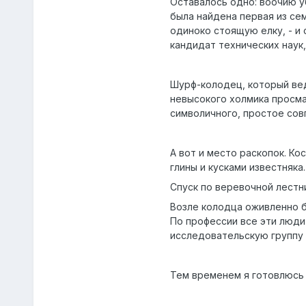
Оставалось одно: воочию у
была найдена первая из се
одиноко стоящую елку, - и 
кандидат технических наук
Шурф-колодец, который вед
невысокого холмика просма
символичного, простое сов
А вот и место раскопок. К
глины и кусками известняка.
Спуск по веревочной лестн
Возле колодца оживленно бе
По профессии все эти люди 
исследовательскую группу 
Тем временем я готовлюсь 