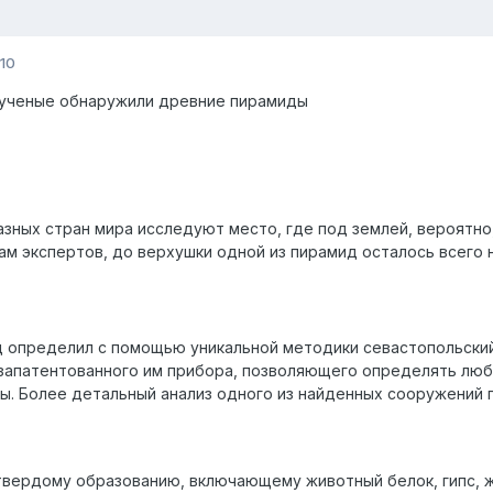
10
 ученые обнаружили древние пирамиды
азных стран мира исследуют место, где под землей, вероятно
вам экспертов, до верхушки одной из пирамид осталось всего 
определил с помощью уникальной методики севастопольский 
запатентованного им прибора, позволяющего определять любы
ы. Более детальный анализ одного из найденных сооружений п
твердому образованию, включающему животный белок, гипс, жи