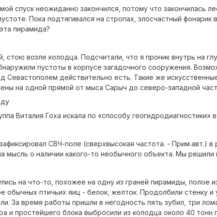
в мой спуск неожиданно закончился, потому что закончилась лес
 пустоте. Пока подтягивался на стропах, злосчастный фонарик в
 эта пирамида?
й, стою возле колодца. Подсчитали, что я проник внутрь на гл
бнаружили пустоты в корпусе загадочного сооружения. Возмож
д Севастополем действительно есть. Такие же искусственны
ены на одной прямой от мыса Сарыч до северо-западной час
иду
руппа Виталия Гоха искала по «способу геогидродиагностики» 
зафиксировал СВЧ-поле (сверхвысокая частота. - Прим.авт.) в
на мысль о наличии какого-то необычного объекта. Мы решили
улись на что-то, похожее на одну из граней пирамиды, полое 
обычных птичьих яиц - белок, желток. Продолбили стенку и у
и. За время работы пришли в негодность пять зубил, три лома
а и простейшего блока выбросили из колодца около 40 тонн г