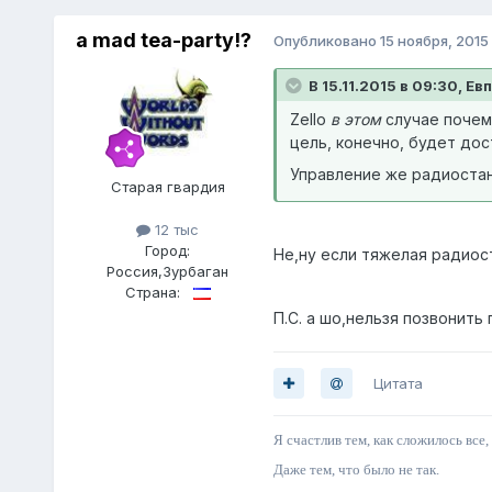
a mad tea-party!?
Опубликовано
15 ноября, 2015
В 15.11.2015 в 09:30, Ев
Zello
в этом
случае почему
цель, конечно, будет дос
Управление же радиостан
Старая гвардия
12 тыс
Город:
Не,ну если тяжелая радиост
Россия,Зурбаган
Страна:
П.С. а шо,нельзя позвонить
Цитата
Я счастлив тем, как сложилось все,
Даже тем, что было не так.