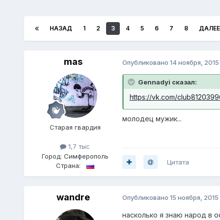
НАЗАД
1
2
3
4
5
6
7
8
ДАЛЕЕ
mas
Опубликовано
14 ноября, 2015
Gennadyi сказал:
https://vk.com/club8120399
молодец мужик...
Старая гвардия
1,7 тыс
Город:
Симферополь
Цитата
Страна:
wandre
Опубликовано
15 ноября, 2015
насколько я знаю народ в о