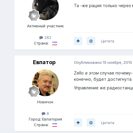
Та -же рация только через
Активный участник
282
Цитата
Страна:
Евпатор
Опубликовано
15 ноября, 2015
Zello
в этом
случае почему-т
конечно, будет достигнута
Управление же радиостанци
Новичок
8
Город:
Евпатория
Цитата
Страна: