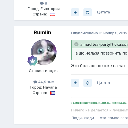
8
Город:
Евпатория
Цитата
Страна:
Rumlin
Опубликовано
15 ноября, 2015
a mad tea-party!? сказал
а шо,нельзя позвонить п
Это больше похоже на чат.
Старая гвардия
44,9 тыс
Цитата
Город:
Havana
Страна:
Я детей вообще то боюсь, милостивый мой государь
Ничего не делается к лучшем
Люди, люди — это самое гла