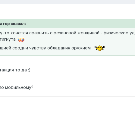
патор сказал:
-то хочется сравнить с резиновой женщиной - физическое удо
тигнута.
цией сродни чувству обладания оружием...
анция то да :)
 по мобильному?