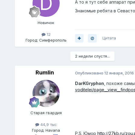
А то я тут себе аппарат при
Знакомые ребята в Севасто
Новичок
12
Цитата
Город:
Симферополь
2 недели спустя...
Rumlin
Опубликовано
12 января, 2016
DarKGryphon
, похоже самы
voditelei/page__view__findpo
Старая гвардия
44,9 тыс
Город:
Havana
P.S. Юмор
http://27kb.ru/zou