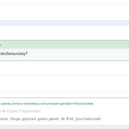
:
о мобильному?
, - шумливы, жестоки и себялюбивы, а коли дети правят державой? ©Юлиан Семёнов
у © Борис Раушенбах
вное. Люди дороже даже денег. © Ф.М. Достоевский