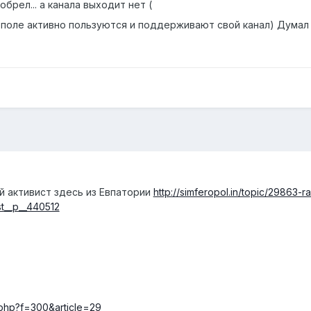
обрел... а канала выходит нет (
поле активно пользуются и поддерживают свой канал) Думал у
й активист здесь из Евпатории
http://simferopol.in/topic/29863-r
st__p__440512
.php?f=300&article=29