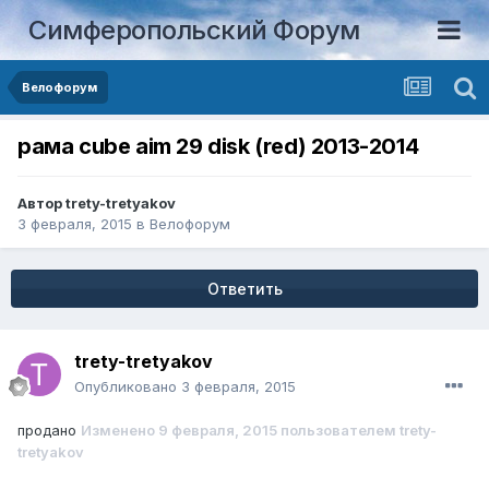
Симферопольский Форум
Велофорум
рама cube aim 29 disk (red) 2013-2014
Автор
trety-tretyakov
3 февраля, 2015
в
Велофорум
Ответить
trety-tretyakov
Опубликовано
3 февраля, 2015
продано
Изменено
9 февраля, 2015
пользователем trety-
tretyakov