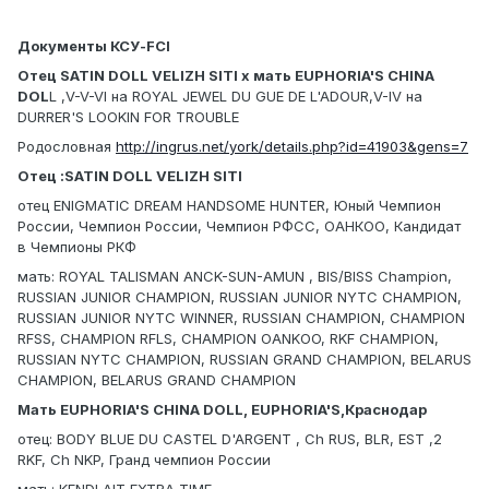
Документы КСУ-FCI
Отец SATIN DOLL VELIZH SITI х мать EUPHORIA'S CHINA
DOL
L ,V-V-VI на ROYAL JEWEL DU GUE DE L'ADOUR,V-IV на
DURRER'S LOOKIN FOR TROUBLE
Родословная
http://ingrus.net/york/details.php?id=41903&gens=7
Отец :SATIN DOLL VELIZH SITI
отец ENIGMATIC DREAM HANDSOME HUNTER, Юный Чемпион
России, Чемпион России, Чемпион РФСС, ОАНКОО, Кандидат
в Чемпионы РКФ
мать: ROYAL TALISMAN ANCK-SUN-AMUN , BIS/BISS Champion,
RUSSIAN JUNIOR CHAMPION, RUSSIAN JUNIOR NYTC CHAMPION,
RUSSIAN JUNIOR NYTC WINNER, RUSSIAN CHAMPION, CHAMPION
RFSS, CHAMPION RFLS, CHAMPION OANKOO, RKF CHAMPION,
RUSSIAN NYTC CHAMPION, RUSSIAN GRAND CHAMPION, BELARUS
CHAMPION, BELARUS GRAND CHAMPION
Мать EUPHORIA'S CHINA DOLL, EUPHORIA'S,Краснодар
отец: BODY BLUE DU CASTEL D'ARGENT , Ch RUS, BLR, EST ,2
RKF, Ch NKP, Гранд чемпион России