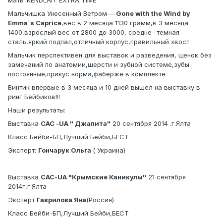
мать: KENDLAIT EXTRA TIME
Мальчишка Унесенный Ветром---
Gone with the Wind by
Emma`s Caprice
,вес в 2 месяца 1130 грамм,в 3 месяца
1400,взрослый вес от 2800 до 3000, средне- темная
сталь,яркий подпал,отличный корпус,правильный хвост
Мальчик перспективен для выставок и разведения, щенок без
замечаний по анатомии,шерсти и зубной системе,зубы
постоянные,прикус норма,фаберже в комплекте
Винтик впервые в 3 месяца и 10 дней вышел на выставку в
ринг Бейбиков!!!
Наши результаты:
Выставка
САС -UA " Джалита"
20 сентября 2014 .г.Ялта
Класс Бейби-БП,Лучший Бейби,БЕСТ
Эксперт:
Гончарук Ольга
( Украина)
Выставка
САС-UA "Крымские Каникулы"
21 сентября
2014г,г.Ялта
Эксперт
Гаврилова Яна
(Россия)
Класс Бейби-БП,Лучший Бейби,БЕСТ