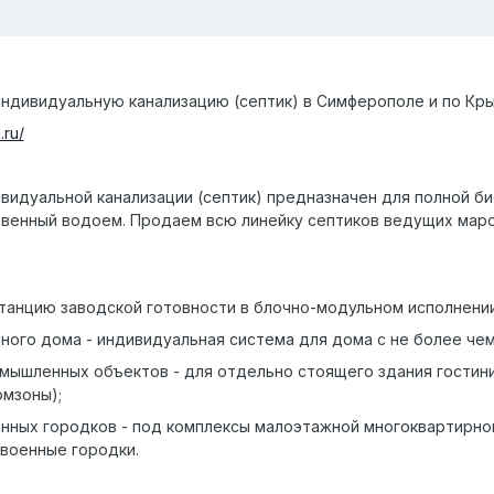
ндивидуальную канализацию (септик) в Симферополе и по Кр
.ru/
видуальной канализации (септик) предназначен для полной б
венный водоем. Продаем всю линейку септиков ведущих марок 
анцию заводской готовности в блочно-модульном исполнении
ного дома - индивидуальная система для дома с не более чем
омышленных объектов - для отдельно стоящего здания гостини
мзоны);
енных городков - под комплексы малоэтажной многоквартирно
военные городки.