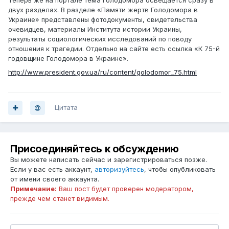
Теперь же на портале тема Голодомора освещается сразу в
двух разделах. В разделе «Памяти жертв Голодомора в
Украине» представлены фотодокументы, свидетельства
очевидцев, материалы Института истории Украины,
результаты социологических исследований по поводу
отношения к трагедии. Отдельно на сайте есть ссылка «К 75-й
годовщине Голодомора в Украине».
http://www.president.gov.ua/ru/content/golodomor_75.html
Цитата
Присоединяйтесь к обсуждению
Вы можете написать сейчас и зарегистрироваться позже.
Если у вас есть аккаунт,
авторизуйтесь
, чтобы опубликовать
от имени своего аккаунта.
Примечание:
Ваш пост будет проверен модератором,
прежде чем станет видимым.