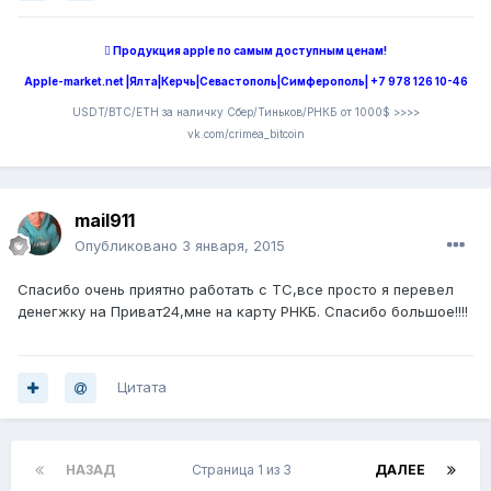
 Продукция apple по самым доступным ценам!
Apple-market.net |Ялта|Керчь|Севастополь|Симферополь| +7 978 126 10-46
USDT/BTC/ETH за наличку Сбер/Тиньков/РНКБ от 1000$ >>>>
vk.com/crimea_bitcoin
mail911
Опубликовано
3 января, 2015
Спасибо очень приятно работать с ТС,все просто я перевел
денегжку на Приват24,мне на карту РНКБ. Спасибо большое!!!!
Цитата
НАЗАД
Страница 1 из 3
ДАЛЕЕ