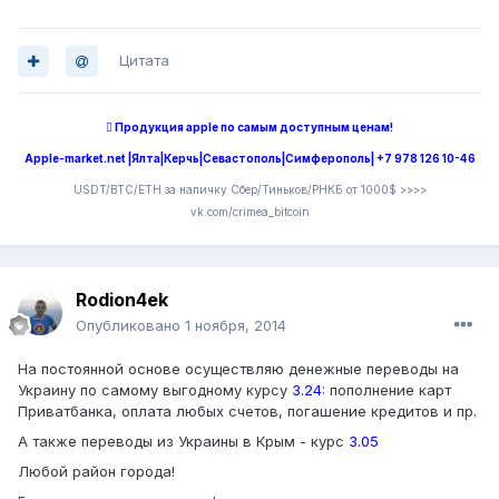
Цитата
 Продукция apple по самым доступным ценам!
Apple-market.net |Ялта|Керчь|Севастополь|Симферополь| +7 978 126 10-46
USDT/BTC/ETH за наличку Сбер/Тиньков/РНКБ от 1000$ >>>>
vk.com/crimea_bitcoin
Rodion4ek
Опубликовано
1 ноября, 2014
На постоянной основе осуществляю денежные переводы на
Украину по самому выгодному курсу
3.24
: пополнение карт
Приватбанка, оплата любых счетов, погашение кредитов и пр.
А также переводы из Украины в Крым - курс
3.05
Любой район города!