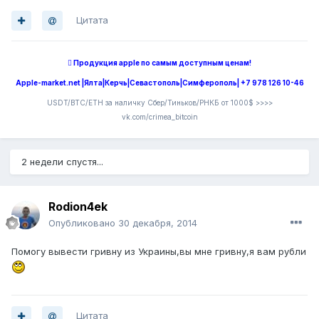
Цитата
 Продукция apple по самым доступным ценам!
Apple-market.net |Ялта|Керчь|Севастополь|Симферополь| +7 978 126 10-46
USDT/BTC/ETH за наличку Сбер/Тиньков/РНКБ от 1000$ >>>>
vk.com/crimea_bitcoin
2 недели спустя...
Rodion4ek
Опубликовано
30 декабря, 2014
Помогу вывести гривну из Украины,вы мне гривну,я вам рубли
Цитата