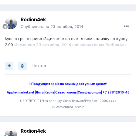
Rodion4ek
Опубликовано
23 октября, 2014
Куплю грн. с приват24,вы мне на счет я вам наличку по курсу
2.99
Изменено
23 октября, 2014
пользователем Rodion4ek
Цитата
 Продукция apple по самым доступным ценам!
Apple-market.net |Ялта|Керчь|Севастополь|Симферополь| +7 978 126 10-46
USDT/BTC/ETH за наличку Сбер/Тиньков/РНКБ от 1000$ >>>>
vk.com/crimea_bitcoin
Rodion4ek