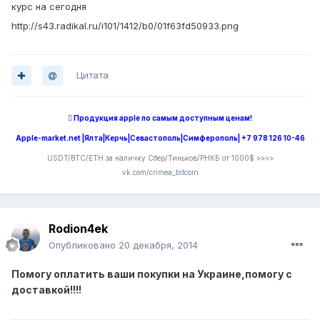
курс на сегодня
http://s43.radikal.ru/i101/1412/b0/01f63fd50933.png
Цитата
 Продукция apple по самым доступным ценам!
Apple-market.net |Ялта|Керчь|Севастополь|Симферополь| +7 978 126 10-46
USDT/BTC/ETH за наличку Сбер/Тиньков/РНКБ от 1000$ >>>>
vk.com/crimea_bitcoin
Rodion4ek
Опубликовано
20 декабря, 2014
Помогу оплатить ваши покупки на Украине,помогу с
доставкой!!!!